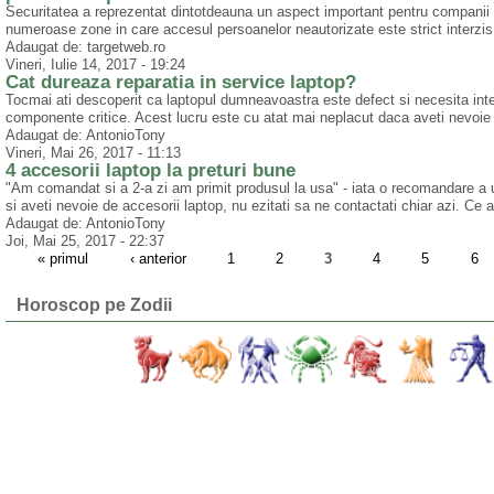
Securitatea a reprezentat dintotdeauna un aspect important pentru companii si
numeroase zone in care accesul persoanelor neautorizate este strict interzis
Adaugat de: targetweb.ro
Vineri, Iulie 14, 2017 - 19:24
Cat dureaza reparatia in service laptop?
Tocmai ati descoperit ca laptopul dumneavoastra este defect si necesita inter
componente critice. Acest lucru este cu atat mai neplacut daca aveti nevoie d
Adaugat de: AntonioTony
Vineri, Mai 26, 2017 - 11:13
4 accesorii laptop la preturi bune
"Am comandat si a 2-a zi am primit produsul la usa" - iata o recomandare a u
si aveti nevoie de accesorii laptop, nu ezitati sa ne contactati chiar azi. Ce ac
Adaugat de: AntonioTony
Joi, Mai 25, 2017 - 22:37
« primul
‹ anterior
1
2
3
4
5
6
Horoscop pe Zodii