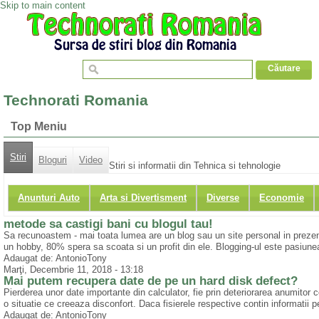
Skip to main content
Technorati Romania
Top Meniu
Stiri
Bloguri
Video
Stiri si informatii din Tehnica si tehnologie
Anunturi Auto
Arta si Divertisment
Diverse
Economie
metode sa castigi bani cu blogul tau!
Sa recunoastem - mai toata lumea are un blog sau un site personal in prezent.
un hobby, 80% spera sa scoata si un profit din ele. Blogging-ul este pasiunea
Adaugat de: AntonioTony
Marţi, Decembrie 11, 2018 - 13:18
Mai putem recupera date de pe un hard disk defect?
Pierderea unor date importante din calculator, fie prin deteriorarea anumitor
o situatie ce creeaza disconfort. Daca fisierele respective contin informatii pe
Adaugat de: AntonioTony