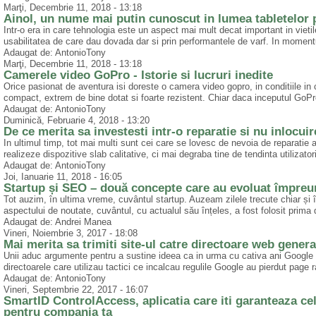
Marţi, Decembrie 11, 2018 - 13:18
Ainol, un nume mai putin cunoscut in lumea tabletelor 
Intr-o era in care tehnologia este un aspect mai mult decat important in vietil
usabilitatea de care dau dovada dar si prin performantele de varf. In momentu
Adaugat de: AntonioTony
Marţi, Decembrie 11, 2018 - 13:18
Camerele video GoPro - Istorie si lucruri inedite
Orice pasionat de aventura isi doreste o camera video gopro, in conditiile i
compact, extrem de bine dotat si foarte rezistent. Chiar daca inceputul GoPro
Adaugat de: AntonioTony
Duminică, Februarie 4, 2018 - 13:20
De ce merita sa investesti intr-o reparatie si nu inlocu
In ultimul timp, tot mai multi sunt cei care se lovesc de nevoia de reparatie 
realizeze dispozitive slab calitative, ci mai degraba tine de tendinta utilizator
Adaugat de: AntonioTony
Joi, Ianuarie 11, 2018 - 16:05
Startup și SEO – două concepte care au evoluat împreu
Tot auzim, în ultima vreme, cuvântul startup. Auzeam zilele trecute chiar și î
aspectului de noutate, cuvântul, cu actualul său înțeles, a fost folosit prima
Adaugat de: Andrei Manea
Vineri, Noiembrie 3, 2017 - 18:08
Mai merita sa trimiti site-ul catre directoare web genera
Unii aduc argumente pentru a sustine ideea ca in urma cu cativa ani Google 
directoarele care utilizau tactici ce incalcau regulile Google au pierdut page 
Adaugat de: AntonioTony
Vineri, Septembrie 22, 2017 - 16:07
SmartID ControlAccess, aplicatia care iti garanteaza cel
pentru compania ta