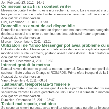
Joi, Februarie 23, 2012 - 14:45
Ce inseamna sa fii un content writer
Meseria de content writer nu este nici veche, nici noua. Ea s-a nascut si a c
Insa pentru a fi un bun content writer ai nevoie de ceva mai mult decat de o
Adaugat de: cristian.varzan
Luni, Decembrie 19, 2011 - 00:30
Domeniile .xxx sunt de azi disponibile
Domeniile cu extensia .xxx sunt de departe cea mai controversata categorie d
destinata special site-urilor cu continut destinat publicului matur a generat 
Adaugat de: cristian.varzan
Miercuri, Decembrie 7, 2011 - 22:23
Utilizatorii de Yahoo Messenger pot avea probleme cu s
Utilizatorii de Yahoo Messenger au zilele astea de furca cu o aplicatie aparuta
modifice statusurile victimelor, postand absolut orice doresc. Desi creatorii 
Adaugat de: cristian.varzan
Duminică, Decembrie 4, 2011 - 21:32
Internet gratuit la metrou
Daca ai nevoie de internet gratuit la metrou, acum ai. Doua mari companii de
subteran. Este vorba de Orange si RCS&RDS. Prima ofera incepand de la 1 no
Adaugat de: cristian.varzan
Vineri, Noiembrie 4, 2011 - 08:51
Justbeamit, teleporteaza-ti fisierele
Justbeamit este un serviciu online gratuit ce iti va permite sa transferi fisi
securitatea transferului este garantata de link-ul unic ce il primesti in momentu
Adaugat de: cristian.varzan
Duminică, Octombrie 16, 2011 - 23:47
Tastati mai repede, mai bine
Se spune ca nimeni nu poate avea un viitor stralucit daca nu stie sa foloseas