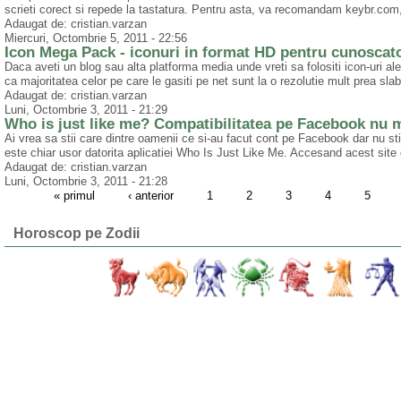
scrieti corect si repede la tastatura. Pentru asta, va recomandam keybr.com, 
Adaugat de: cristian.varzan
Miercuri, Octombrie 5, 2011 - 22:56
Icon Mega Pack - iconuri in format HD pentru cunoscato
Daca aveti un blog sau alta platforma media unde vreti sa folositi icon-uri ale
ca majoritatea celor pe care le gasiti pe net sunt la o rezolutie mult prea slaba
Adaugat de: cristian.varzan
Luni, Octombrie 3, 2011 - 21:29
Who is just like me? Compatibilitatea pe Facebook nu 
Ai vrea sa stii care dintre oamenii ce si-au facut cont pe Facebook dar nu s
este chiar usor datorita aplicatiei Who Is Just Like Me. Accesand acest site g
Adaugat de: cristian.varzan
Luni, Octombrie 3, 2011 - 21:28
« primul
‹ anterior
1
2
3
4
5
Horoscop pe Zodii