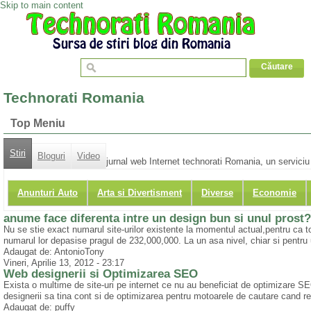
Skip to main content
Technorati Romania
Top Meniu
Stiri
Bloguri
Video
jurnal web Internet technorati Romania, un serviciu d
Anunturi Auto
Arta si Divertisment
Diverse
Economie
anume face diferenta intre un design bun si unul prost?
Nu se stie exact numarul site-urilor existente la momentul actual,pentru ca 
numarul lor depasise pragul de 232,000,000. La un asa nivel, chiar si pentru 
Adaugat de: AntonioTony
Vineri, Aprilie 13, 2012 - 23:17
Web designerii si Optimizarea SEO
Exista o multime de site-uri pe internet ce nu au beneficiat de optimizare SE
designerii sa tina cont si de optimizarea pentru motoarele de cautare cand r
Adaugat de: puffy