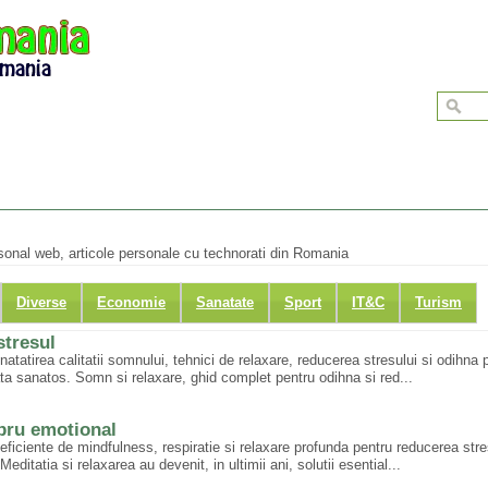
rsonal web, articole personale cu technorati din Romania
Diverse
Economie
Sanatate
Sport
IT&C
Turism
stresul
tatirea calitatii somnului, tehnici de relaxare, reducerea stresului si odihna 
viata sanatos. Somn si relaxare, ghid complet pentru odihna si red...
ibru emotional
eficiente de mindfulness, respiratie si relaxare profunda pentru reducerea stre
editatia si relaxarea au devenit, in ultimii ani, solutii esential...