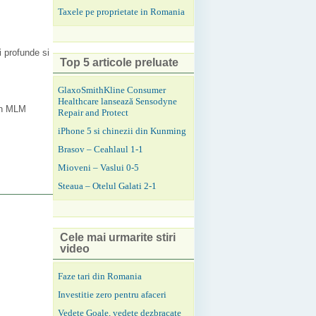
Taxele pe proprietate in Romania
i profunde si
Top 5 articole preluate
GlaxoSmithKline Consumer
Healthcare lansează Sensodyne
 un MLM
Repair and Protect
iPhone 5 si chinezii din Kunming
Brasov – Ceahlaul 1-1
Mioveni – Vaslui 0-5
Steaua – Otelul Galati 2-1
Cele mai urmarite stiri
video
Faze tari din Romania
Investitie zero pentru afaceri
Vedete Goale, vedete dezbracate