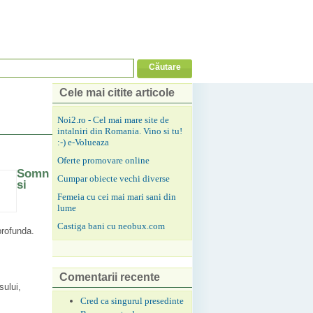
Cele mai citite articole
Noi2.ro - Cel mai mare site de
intalniri din Romania. Vino si tu!
:-) e-Volueaza
Oferte promovare online
Somn
Cumpar obiecte vechi diverse
si
Femeia cu cei mai mari sani din
lume
Castiga bani cu neobux.com
profunda.
Comentarii recente
sului,
Cred ca singurul presedinte