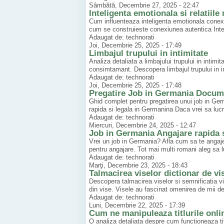
Sâmbătă, Decembrie 27, 2025 - 22:47
Inteligenta emotionala si relatiil
Cum influenteaza inteligenta emotionala conexiu
cum se construieste conexiunea autentica Inteli
Adaugat de: technorati
Joi, Decembrie 25, 2025 - 17:49
Limbajul trupului in intimitate
Analiza detaliata a limbajului trupului in inti
consimtamant. Descopera limbajul trupului in in
Adaugat de: technorati
Joi, Decembrie 25, 2025 - 17:48
Pregatire Job in Germania Documen
Ghid complet pentru pregatirea unui job in Ger
rapida si legala in Germanina Daca vrei sa lucre
Adaugat de: technorati
Miercuri, Decembrie 24, 2025 - 12:47
Job in Germania Angajare rapida s
Vrei un job in Germania? Afla cum sa te angajez
pentru angajare. Tot mai multi romani aleg sa l
Adaugat de: technorati
Marţi, Decembrie 23, 2025 - 18:43
Talmacirea viselor dictionar de vi
Descopera talmacirea viselor si semnificatia vi
din vise. Visele au fascinat omenirea de mii de a
Adaugat de: technorati
Luni, Decembrie 22, 2025 - 17:39
Cum ne manipuleaza titlurile onli
O analiza detaliata despre cum functioneaza ti