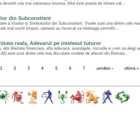
a devenit cea mai valoroasa resursa, titlul este poarta de intrare cat...
ilor din Subconstient
are a Viselor si Simbolurilor din Subconstient. Visele sunt una dintre cele ma
ele mai vechi timpuri, oamenii au incercat sa inteleaga semnific...
tate reala, Adevarul pe intelesul tuturor
alții libertate financiara, afla adevarul, avantajele, riscurile si cum sa alegi
LM) este unul dintre cele mai discutate modele de afaceri din Romani...
1
2
3
4
5
6
7
următor ›
ultima »