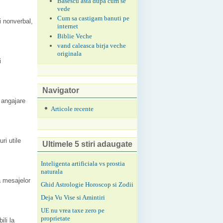
Basescu asta dupa cum se
vede
Cum sa castigam banuti pe
i nonverbal,
internet
Biblie Veche
vand caleasca birja veche
originala
i
Navigator
 angajare
Articole recente
ri utile
Ultimele 5 stiri adaugate
Inteligenta artificiala vs prostia
naturala
a mesajelor
Ghid Astrologie Horoscop si Zodii
Deja Vu Vise si Amintiri
UE nu vrea taxe zero pe
proprietate
ili la