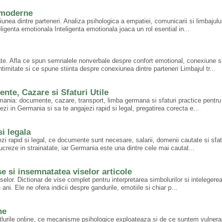
e moderne
nea dintre parteneri. Analiza psihologica a empatiei, comunicarii si limbajulu
genta emotionala Inteligenta emotionala joaca un rol esential in...
mitate. Afla ce spun semnalele nonverbale despre confort emotional, conexiune s
timitate si ce spune stiinta despre conexiunea dintre parteneri Limbajul tr...
te, Cazare si Sfaturi Utile
mania: documente, cazare, transport, limba germana si sfaturi practice pentru
zi in Germania si sa te angajezi rapid si legal, pregatirea corecta e...
i legala
i rapid si legal, ce documente sunt necesare, salarii, domenii cautate si sfatu
ucreze in strainatate, iar Germania este una dintre cele mai cautat...
se si insemnatatea viselor articole
selor. Dictionar de vise complet pentru interpretarea simbolurilor si intelegere
ni. Ele ne ofera indicii despre gandurile, emotiile si chiar p...
ne
tlurile online, ce mecanisme psihologice exploateaza si de ce suntem vulnerab