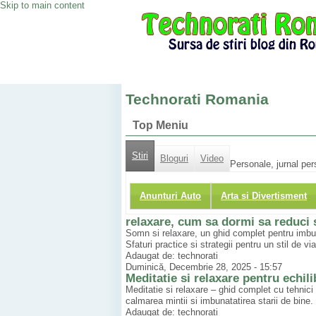
Skip to main content
Technorati Romania
Top Meniu
Stiri
Bloguri
Video
Personale, jurnal pe
Anunturi Auto
Arta si Divertisment
relaxare, cum sa dormi sa reduci 
Somn si relaxare, un ghid complet pentru imbuna
Sfaturi practice si strategii pentru un stil de 
Adaugat de: technorati
Duminică, Decembrie 28, 2025 - 15:57
Meditatie si relaxare pentru echil
Meditatie si relaxare – ghid complet cu tehnici 
calmarea mintii si imbunatatirea starii de bine. M
Adaugat de: technorati