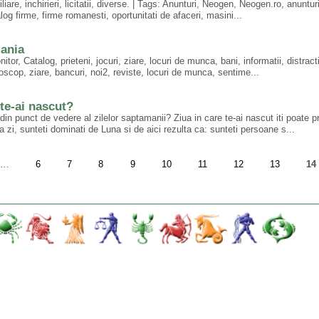
iare, inchirieri, licitatii, diverse. | Tags: Anunturi, Neogen, Neogen.ro, anunturi
log firme, firme romanesti, oportunitati de afaceri, masini...
mania
or, Catalog, prieteni, jocuri, ziare, locuri de munca, bani, informatii, distracti
oscop, ziare, bancuri, noi2, reviste, locuri de munca, sentime...
te-ai nascut?
n punct de vedere al zilelor saptamanii? Ziua in care te-ai nascut iti poate p
 zi, sunteti dominati de Luna si de aici rezulta ca: sunteti persoane s...
…
6
7
8
9
10
11
12
13
14