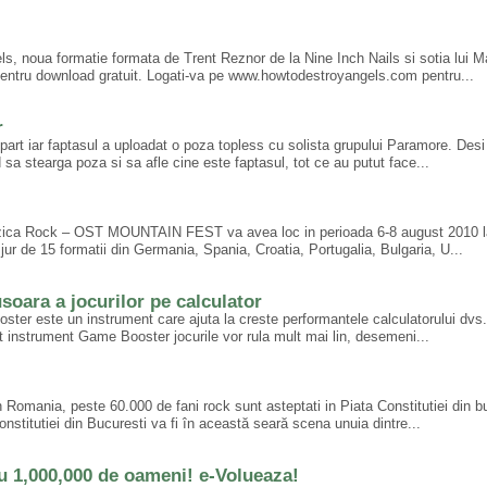
s, noua formatie formata de Trent Reznor de la Nine Inch Nails si sotia lui M
pentru download gratuit. Logati-va pe www.howtodestroyangels.com pentru...
r
spart iar faptasul a uploadat o poza topless cu solista grupului Paramore. Desi
sa stearga poza si sa afle cine este faptasul, tot ce au putut face...
 Muzica Rock – OST MOUNTAIN FEST va avea loc in perioada 6-8 august 2010 
 jur de 15 formatii din Germania, Spania, Croatia, Portugalia, Bulgaria, U...
oara a jocurilor pe calculator
oster este un instrument care ajuta la creste performantele calculatorului dvs.
t instrument Game Booster jocurile vor rula mult mai lin, desemeni...
Romania, peste 60.000 de fani rock sunt asteptati in Piata Constitutiei din b
onstitutiei din Bucuresti va fi în această seară scena unuia dintre...
u 1,000,000 de oameni! e-Volueaza!