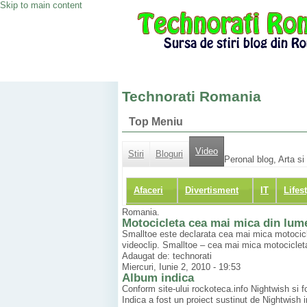
Skip to main content
Technorati Romania
Top Meniu
Video
Stiri
Bloguri
Peronal blog, Arta si 
Afaceri
Divertisment
IT
Lifes
Romania.
Motocicleta cea mai mica din lum
Smalltoe este declarata cea mai mica motocicle
videoclip. Smalltoe – cea mai mica motocicleta
Adaugat de: technorati
Miercuri, Iunie 2, 2010 - 19:53
Album indica
Conform site-ului rockoteca.info Nightwish si f
Indica a fost un proiect sustinut de Nightwish i