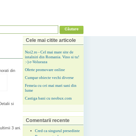
Cele mai citite articole
Noi2.ro - Cel mai mare site de
intalniri din Romania. Vino si tu!
:-) e-Volueaza
Oferte promovare online
norati din
Cumpar obiecte vechi diverse
Femeia cu cei mai mari sani din
lume
Castiga bani cu neobux.com
talii si
Comentarii recente
ltimii 3 ani.
Cred ca singurul presedinte