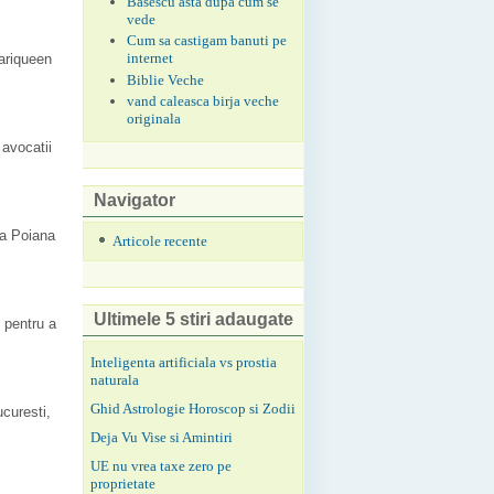
Basescu asta dupa cum se
vede
Cum sa castigam banuti pe
internet
ariqueen
Biblie Veche
vand caleasca birja veche
originala
 avocatii
Navigator
la Poiana
Articole recente
Ultimele 5 stiri adaugate
 pentru a
Inteligenta artificiala vs prostia
naturala
Ghid Astrologie Horoscop si Zodii
ucuresti,
Deja Vu Vise si Amintiri
UE nu vrea taxe zero pe
proprietate