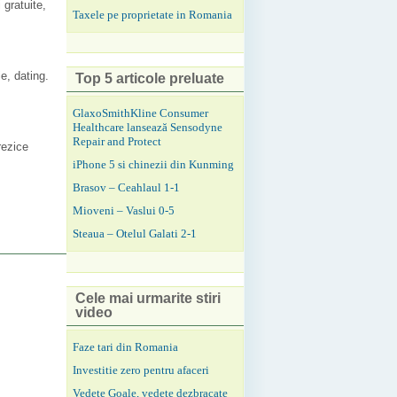
 gratuite,
Taxele pe proprietate in Romania
e, dating.
Top 5 articole preluate
GlaxoSmithKline Consumer
Healthcare lansează Sensodyne
Repair and Protect
rezice
iPhone 5 si chinezii din Kunming
Brasov – Ceahlaul 1-1
Mioveni – Vaslui 0-5
Steaua – Otelul Galati 2-1
Cele mai urmarite stiri
video
Faze tari din Romania
Investitie zero pentru afaceri
Vedete Goale, vedete dezbracate