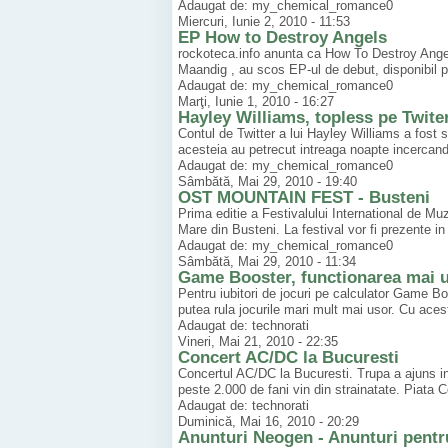
Adaugat de: my_chemical_romance0
Miercuri, Iunie 2, 2010 - 11:53
EP How to Destroy Angels
rockoteca.info anunta ca How To Destroy Angel
Maandig , au scos EP-ul de debut, disponibil 
Adaugat de: my_chemical_romance0
Marţi, Iunie 1, 2010 - 16:27
Hayley Williams, topless pe Twite
Contul de Twitter a lui Hayley Williams a fost 
acesteia au petrecut intreaga noapte incercand 
Adaugat de: my_chemical_romance0
Sâmbătă, Mai 29, 2010 - 19:40
OST MOUNTAIN FEST - Busteni
Prima editie a Festivalului International de
Mare din Busteni. La festival vor fi prezente in
Adaugat de: my_chemical_romance0
Sâmbătă, Mai 29, 2010 - 11:34
Game Booster, functionarea mai us
Pentru iubitori de jocuri pe calculator Game Bo
putea rula jocurile mari mult mai usor. Cu aces
Adaugat de: technorati
Vineri, Mai 21, 2010 - 22:35
Concert AC/DC la Bucuresti
Concertul AC/DC la Bucuresti. Trupa a ajuns in 
peste 2.000 de fani vin din strainatate. Piata C
Adaugat de: technorati
Duminică, Mai 16, 2010 - 20:29
Anunturi Neogen - Anunturi pentr