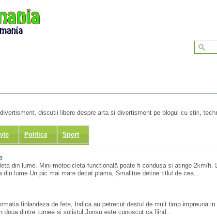
divertisment, discutii libere despre arta si divertisment pe blogul cu stiri, tech
tyle
Politica
Sport
e
ta din lume. Mini-motocicleta functională poate fi condusa si atinge 2km/h. De
 din lume Un pic mai mare decat plama, Smalltoe detine titlul de cea...
ormatia finlandeza de fete, Indica au petrecut destul de mult timp impreuna in u
n doua dintre turnee si solistul Jonsu este cunoscut ca fiind...