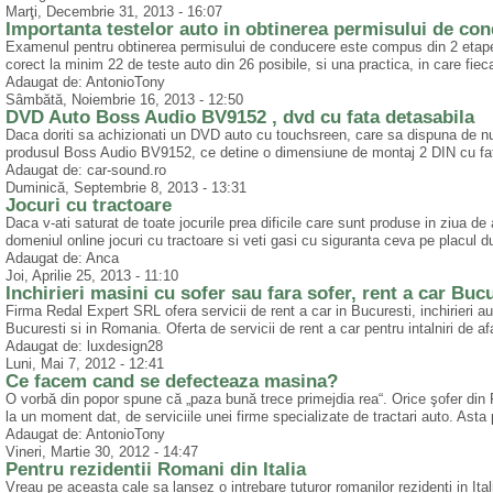
Marţi, Decembrie 31, 2013 - 16:07
Importanta testelor auto in obtinerea permisului de co
Examenul pentru obtinerea permisului de conducere este compus din 2 etape: 
corect la minim 22 de teste auto din 26 posibile, si una practica, in care fie
Adaugat de: AntonioTony
Sâmbătă, Noiembrie 16, 2013 - 12:50
DVD Auto Boss Audio BV9152 , dvd cu fata detasabila
Daca doriti sa achizionati un DVD auto cu touchsreen, care sa dispuna de n
produsul Boss Audio BV9152, ce detine o dimensiune de montaj 2 DIN cu fat
Adaugat de: car-sound.ro
Duminică, Septembrie 8, 2013 - 13:31
Jocuri cu tractoare
Daca v-ati saturat de toate jocurile prea dificile care sunt produse in ziua de a
domeniul online jocuri cu tractoare si veti gasi cu siguranta ceva pe placul
Adaugat de: Anca
Joi, Aprilie 25, 2013 - 11:10
Inchirieri masini cu sofer sau fara sofer, rent a car Buc
Firma Redal Expert SRL ofera servicii de rent a car in Bucuresti, inchirieri aut
Bucuresti si in Romania. Oferta de servicii de rent a car pentru intalniri de af
Adaugat de: luxdesign28
Luni, Mai 7, 2012 - 12:41
Ce facem cand se defecteaza masina?
O vorbă din popor spune că „paza bună trece primejdia rea“. Orice şofer din
la un moment dat, de serviciile unei firme specializate de tractari auto. Asta pe
Adaugat de: AntonioTony
Vineri, Martie 30, 2012 - 14:47
Pentru rezidentii Romani din Italia
Vreau pe aceasta cale sa lansez o intrebare tuturor romanilor rezidenti in Ital