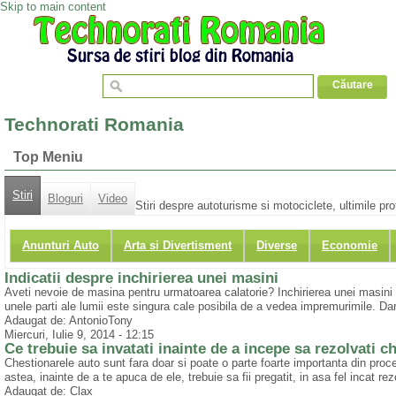
Skip to main content
Technorati Romania
Top Meniu
Stiri
Bloguri
Video
Stiri despre autoturisme si motociclete, ultimile pr
Anunturi Auto
Arta si Divertisment
Diverse
Economie
Indicatii despre inchirierea unei masini
Aveti nevoie de masina pentru urmatoarea calatorie? Inchirierea unei masini poat
unele parti ale lumii este singura cale posibila de a vedea impremurimile. Dar
Adaugat de: AntonioTony
Miercuri, Iulie 9, 2014 - 12:15
Ce trebuie sa invatati inainte de a incepe sa rezolvati c
Chestionarele auto sunt fara doar si poate o parte foarte importanta din proc
astea, inainte de a te apuca de ele, trebuie sa fii pregatit, in asa fel incat r
Adaugat de: Clax