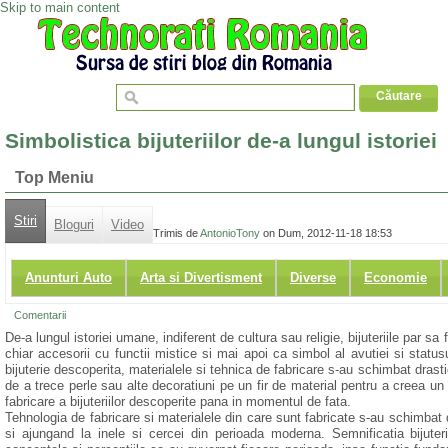
Skip to main content
Simbolistica bijuteriilor de-a lungul istoriei
Top Meniu
Stiri
Bloguri
Video
Trimis de
AntonioTony
on Dum, 2012-11-18 18:53
Anunturi Auto
Arta si Divertisment
Diverse
Economie
Comentarii
De-a lungul istoriei umane, indiferent de cultura sau religie, bijuteriile par s
chiar accesorii cu functii mistice si mai apoi ca simbol al avutiei si status
bijuterie descoperita, materialele si tehnica de fabricare s-au schimbat drast
de a trece perle sau alte decoratiuni pe un fir de material pentru a creea un l
fabricare a bijuteriilor descoperite pana in momentul de fata.
Tehnologia de fabricare si materialele din care sunt fabricate s-au schimbat d
si ajungand la inele si cercei din perioada moderna. Semnificatia bijuter