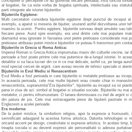
conceptele si perceptiile ce au guvernat fiecare perioada, insa functia fund
al bogatiei, fie ca este vorba de bogatia spirituala, intelectuala sau statutu
parti integrate ale istoriei bijuteriilor.
Bijuteriile Egiptene:
Multi cercetatori considera bijuteriile egiptene drept punctul de inceput a
exemplu, a aparut si meseria de bijutier, usurand astfel dezvoltarea unor t
maestru la ucenic. Pentru egipteni, bijuteriile serveau drept amulete sau tali
fiecarei piese. Aurul spre exemplu, era unul dintre cele mai populare ma
diamantul erau ignorate in favoarea unor pietre pretioase considerate mai put
pretioase atribuiau puteri mistice bijuteriilor ce puteau fi transmise prin contac
Bijuteriile in Grecia si Roma Antica:
Imperiul Roman si Grecia Antica imprumutau masiv din culturile vecine, iar dato
perioade a fost poate printre cele mai puternice de-a lungul istoriei. In acea
detaliilor si sa faca lucrari din ce in ce mai delicate, astfel ca, pe langa aur
mod special cerceii de argint, care aveau nevoie de tehnici speciale si atentie
Bijuteriile in Evul Mediu si Renascentism
Evul Mediu a fost perioada in care bijuteriile si metalele pretioase au incepu
In aceasta perioada, cele mai multe bijuterii erau create chiar in manastiri,
renascentista, supranumita"
Era bijuteriilor
", bijuteriile au inceput sa isi pia
pana in ziua de azi: simbol al bogatiei si situatiei sociale. Bijuteriile nu mai 
metalelor, ci pentru infrumusetare. O tanara domnisoara cu inel de argint si c
din patura de jos. Cele mai extravagante piese de bijuterii pastrate in m
Englezesti a acelei perioade.
Era moderna:
De la puteri mistice, la simbolism religios, apoi la expresie a frumusetii, i
semnificatii adaugand la acestea forma artistica. Datorita tehnologiei si 
oricand accent pe design, creativitate si expresie artistica. In acelasi timp, 
treapta sociala si au devenit expresii ale personalitatii si adesea purtatoar