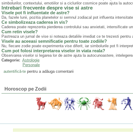
simbolurilor, contextului, emotiilor si a ciclurilor cosmice poate ajuta la autoc
Intrebari frecvente despre vise si astre
Visele pot fi influentate de astre?
Da, fazele lunii, pozitia planetelor si semnul zodiacal pot influenta intensitate
Ce simbolizeaza caderea in vis?
Caderea poate reprezenta pierderea controlului sau anxietati, intensificate une
Cum retin visele?
Pastreaza un jurnal de vise si noteaza detaliile imediat ce te trezesti pentru
Visele au aceeasi semnificatie pentru toate zodiile?
Nu, fiecare zodie poate experimenta vise diferit, iar simbolurile pot fi interpr
Cum pot folosi interpretarea viselor in viata reala?
Observarea viselor si legarea lor de astre ajuta la autocunoastere, intelegerea 
Categorie:
Astrologie
Personale
autentifică-te
pentru a adăuga comentarii
Horoscop pe Zodii