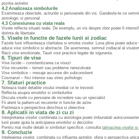
pozitia astrelor.
4.2 Analizeaza simbolurile
Examineaza obiectele, actiunile si persoanele din vis. Gandeste-te ce semni
astrologic si personal.
4.3 Conexiunea cu viata reala
Visele reflecta situatii reale. De exemplu, un vis despre zbor poate fi intensi
dorinta de libertate.
5. Visele in functie de fazele lunii si zodiac
Fazele lunii influenteaza claritatea si emotia viselor. Luna plina poate aduce
aduce vise simbolice si abstracte. De asemenea, semnul zodiacal al visatorul
Racii vise emotionale, Taurii vise practice legate de siguranta.
6. Tipuri de vise
Vise lucide – constientizarea ca visezi
Vise recurente – temeri sau probleme nerezolvate
Vise simbolice – mesaje ascunse din subconstient
Cosmaruri – frici intense sau stres psihologic
7. Sfaturi practice
Noteaza toate detaliile visului imediat ce te trezesti
Reflecta asupra emotiilor si simbolurilor
Discuta visele cu persoane de incredere sau un specialist
Fii atent la pattern-uri recurente in functie de astre
Pastreaza o perspectiva deschisa si obiectiva
8. Aplicatii in viata de zi cu zi
Interpretarea viselor combinata cu astrologia poate imbunatati autocunoasterea
lunii poate ajuta la anticiparea emotiilor si deciziilor.
Pentru mai multe detalii si simboluri specifice, consulta
talmacirea viselor si
9. Concluzie
Intelegerea viselor, combinata cu influenta astrelor, ofera o perspectiva unic