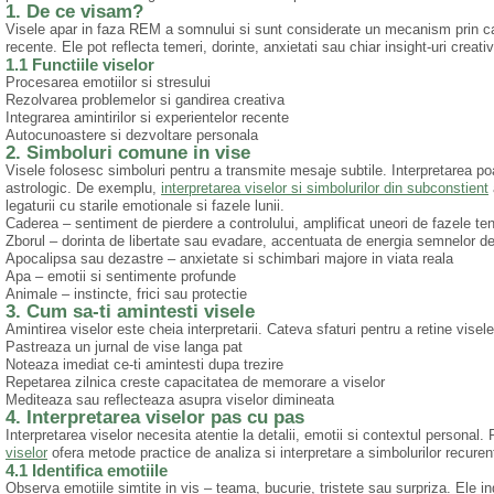
1. De ce visam?
Visele apar in faza REM a somnului si sunt considerate un mecanism prin car
recente. Ele pot reflecta temeri, dorinte, anxietati sau chiar insight-uri creati
1.1 Functiile viselor
Procesarea emotiilor si stresului
Rezolvarea problemelor si gandirea creativa
Integrarea amintirilor si experientelor recente
Autocunoastere si dezvoltare personala
2. Simboluri comune in vise
Visele folosesc simboluri pentru a transmite mesaje subtile. Interpretarea poat
astrologic. De exemplu,
interpretarea viselor si simbolurilor din subconstient
legaturii cu starile emotionale si fazele lunii.
Caderea – sentiment de pierdere a controlului, amplificat uneori de fazele ten
Zborul – dorinta de libertate sau evadare, accentuata de energia semnelor de
Apocalipsa sau dezastre – anxietate si schimbari majore in viata reala
Apa – emotii si sentimente profunde
Animale – instincte, frici sau protectie
3. Cum sa-ti amintesti visele
Amintirea viselor este cheia interpretarii. Cateva sfaturi pentru a retine visele
Pastreaza un jurnal de vise langa pat
Noteaza imediat ce-ti amintesti dupa trezire
Repetarea zilnica creste capacitatea de memorare a viselor
Mediteaza sau reflecteaza asupra viselor dimineata
4. Interpretarea viselor pas cu pas
Interpretarea viselor necesita atentie la detalii, emotii si contextul personal
viselor
ofera metode practice de analiza si interpretare a simbolurilor recuren
4.1 Identifica emotiile
Observa emotiile simtite in vis – teama, bucurie, tristete sau surpriza. Ele ind