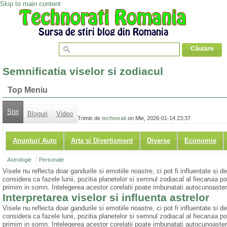
Skip to main content
Semnificatia viselor si zodiacul
Top Meniu
Stiri
Bloguri
Video
Trimis de
technorati
on Mie, 2026-01-14 23:37
Anunturi Auto
Arta si Divertisment
Diverse
Economie
Astrologie
Personale
Visele nu reflecta doar gandurile si emotiile noastre, ci pot fi influentate si d
considera ca fazele lunii, pozitia planetelor si semnul zodiacal al fiecaruia po
primim in somn. Intelegerea acestor corelatii poate imbunatati autocunoasterea
Interpretarea viselor si influenta astrelor
Visele nu reflecta doar gandurile si emotiile noastre, ci pot fi influentate si d
considera ca fazele lunii, pozitia planetelor si semnul zodiacal al fiecaruia po
primim in somn. Intelegerea acestor corelatii poate imbunatati autocunoasterea