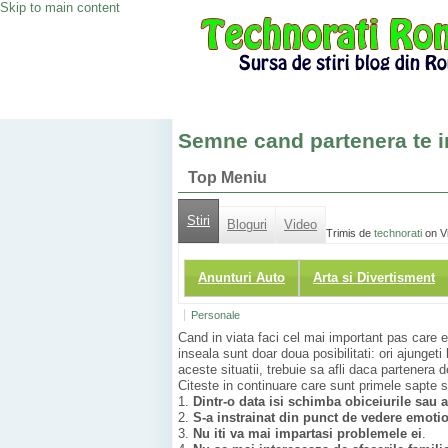
Skip to main content
Semne cand partenera te i
Top Meniu
Stiri
Bloguri
Video
Trimis de
technorati
on Vi
Anunturi Auto
Arta si Divertisment
Personale
Cand in viata faci cel mai important pas care e
inseala sunt doar doua posibilitati: ori ajungeti
aceste situatii, trebuie sa afli daca partenera 
Citeste in continuare care sunt primele sapte 
1.
Dintr-o data isi schimba obiceiurile sau 
2.
S-a instrainat din punct de vedere emoti
3.
Nu iti va mai impartasi problemele ei
.