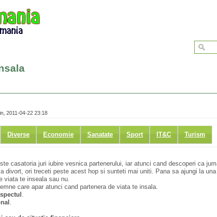
nsala
n, 2011-04-22 23:18
Diverse
Economie
Sanatate
Sport
IT&C
Turism
ste casatoria juri iubire vesnica partenerului, iar atunci cand descoperi ca jum
 la divort, ori treceti peste acest hop si sunteti mai uniti. Pana sa ajungi la una
de viata te inseala sau nu.
semne care apar atunci cand partenera de viata te insala.
aspectul
.
onal
.