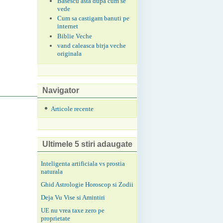
Basescu asta dupa cum se
vede
Cum sa castigam banuti pe
internet
Biblie Veche
vand caleasca birja veche
originala
Navigator
Articole recente
Ultimele 5 stiri adaugate
Inteligenta artificiala vs prostia
naturala
Ghid Astrologie Horoscop si Zodii
Deja Vu Vise si Amintiri
UE nu vrea taxe zero pe
proprietate