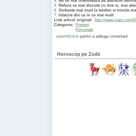
4.
Nu se mai intereseaza de afacerile familie
5.
Refuza sa mai discute cu tine si, mai ale
6.
Vorbeste mai mult la telefon si trimite ma
7.
Intarzie din ce in ce mai mult
.
Link articol original:
http://www.ziare.com/lif
Categorie:
Prieteni
Personale
autentifică-te
pentru a adăuga comentarii
Horoscop pe Zodii