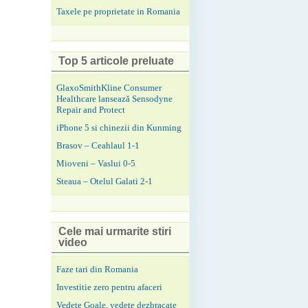
Taxele pe proprietate in Romania
Top 5 articole preluate
GlaxoSmithKline Consumer
Healthcare lansează Sensodyne
Repair and Protect
iPhone 5 si chinezii din Kunming
Brasov – Ceahlaul 1-1
Mioveni – Vaslui 0-5
Steaua – Otelul Galati 2-1
Cele mai urmarite stiri
video
Faze tari din Romania
Investitie zero pentru afaceri
Vedete Goale, vedete dezbracate