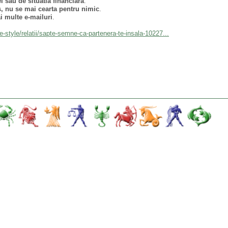
i sau de situatia financiara
.
s, nu se mai cearta pentru nimic
.
i multe e-mailuri
.
e-style/relatii/sapte-semne-ca-partenera-te-insala-10227...