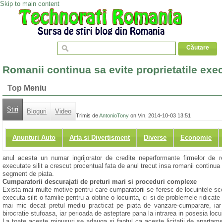
Skip to main content
Romanii continua sa evite proprietatile execu
Top Meniu
Stiri
Bloguri
Video
Trimis de
AntonioTony
on Vin, 2014-10-03 13:51
Anunturi Auto
Arta si Divertisment
Diverse
Economie
anul acesta un numar ingrijorator de credite neperformante firmelor de re
executate silit a crescut procentual fata de anul trecut insa romanii continua 
segment de piata.
Cumparatorii descurajati de preturi mari si proceduri complexe
Exista mai multe motive pentru care cumparatorii se feresc de locuintele sco
executa silit o familie pentru a obtine o locuinta, ci si de problemele ridicat
mai mic decat pretul mediu practicat pe piata de vanzare-cumparare, iar p
birocratie stufoasa, iar perioada de asteptare pana la intrarea in posesia locui
La toate aceste minusuri se adauga si faptul ca aceste licitatii de apartam