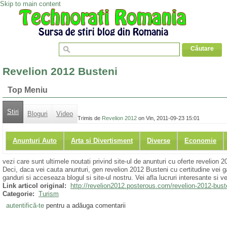
Skip to main content
Revelion 2012 Busteni
Top Meniu
Stiri
Bloguri
Video
Trimis de
Revelion 2012
on Vin, 2011-09-23 15:01
Anunturi Auto
Arta si Divertisment
Diverse
Economie
vezi care sunt ultimele noutati privind site-ul de anunturi cu oferte revelion 
Deci, daca vei cauta anunturi, gen revelion 2012 Busteni cu certitudine vei 
ganduri si acceseaza blogul si site-ul nostru. Vei afla lucruri interesante si ve
Link articol original:
http://revelion2012.posterous.com/revelion-2012-bust
Categorie:
Turism
autentifică-te
pentru a adăuga comentarii