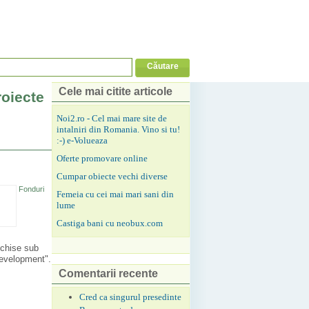
Cele mai citite articole
roiecte
Noi2.ro - Cel mai mare site de
intalniri din Romania. Vino si tu!
:-) e-Volueaza
Oferte promovare online
Cumpar obiecte vechi diverse
Fonduri
Femeia cu cei mai mari sani din
lume
Castiga bani cu neobux.com
schise sub
development".
Comentarii recente
Cred ca singurul presedinte