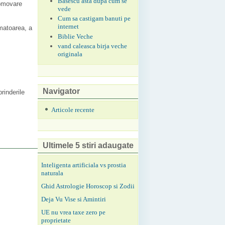
Basescu asta dupa cum se
romovare
vede
Cum sa castigam banuti pe
internet
rmatoarea, a
Biblie Veche
vand caleasca birja veche
originala
Navigator
rinderile
Articole recente
Ultimele 5 stiri adaugate
Inteligenta artificiala vs prostia
naturala
Ghid Astrologie Horoscop si Zodii
Deja Vu Vise si Amintiri
UE nu vrea taxe zero pe
proprietate