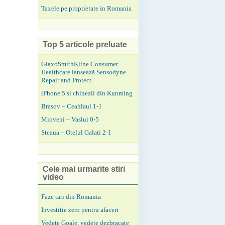
Taxele pe proprietate in Romania
Top 5 articole preluate
GlaxoSmithKline Consumer
Healthcare lansează Sensodyne
Repair and Protect
iPhone 5 si chinezii din Kunming
Brasov – Ceahlaul 1-1
Mioveni – Vaslui 0-5
Steaua – Otelul Galati 2-1
Cele mai urmarite stiri
video
Faze tari din Romania
Investitie zero pentru afaceri
Vedete Goale, vedete dezbracate