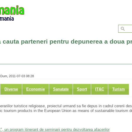
ia cauta parteneri pentru depunerea a doua p
 Dum, 2011-07-03 08:28
Diverse
Economie
Sanatate
Sport
IT&C
Turism
ariilor turistice religioase, proiectul urmand sa fie depus in cadrul cererii de
ic tourism products in the European Union as means of sustainable tourism 
 un program itinerant de seminarii pentru dezvoltarea afacerilor