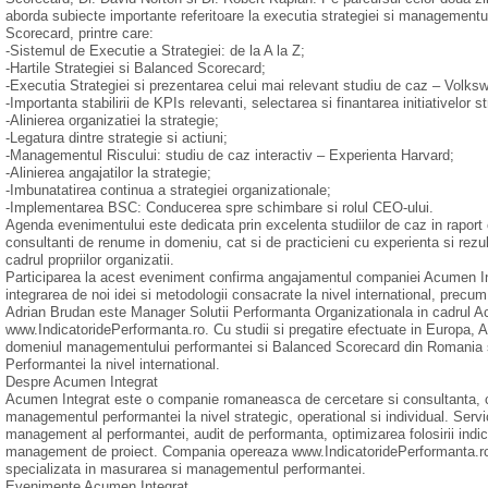
aborda subiecte importante referitoare la executia strategiei si managementu
Scorecard, printre care:
-Sistemul de Executie a Strategiei: de la A la Z;
-Hartile Strategiei si Balanced Scorecard;
-Executia Strategiei si prezentarea celui mai relevant studiu de caz – Volks
-Importanta stabilirii de KPIs relevanti, selectarea si finantarea initiativelor s
-Alinierea organizatiei la strategie;
-Legatura dintre strategie si actiuni;
-Managementul Riscului: studiu de caz interactiv – Experienta Harvard;
-Alinierea angajatilor la strategie;
-Imbunatatirea continua a strategiei organizationale;
-Implementarea BSC: Conducerea spre schimbare si rolul CEO-ului.
Agenda evenimentului este dedicata prin excelenta studiilor de caz in rapor
consultanti de renume in domeniu, cat si de practicieni cu experienta si rezu
cadrul propriilor organizatii.
Participarea la acest eveniment confirma angajamentul companiei Acumen In
integrarea de noi idei si metodologii consacrate la nivel international, prec
Adrian Brudan este Manager Solutii Performanta Organizationala in cadrul Acu
www.IndicatoridePerformanta.ro. Cu studii si pregatire efectuate in Europa, As
domeniul managementului performantei si Balanced Scorecard din Romania si
Performantei la nivel international.
Despre Acumen Integrat
Acumen Integrat este o companie romaneasca de cercetare si consultanta, cu s
managementul performantei la nivel strategic, operational si individual. Serv
management al performantei, audit de performanta, optimizarea folosirii indica
management de proiect. Compania opereaza www.IndicatoridePerformanta.ro,
specializata in masurarea si managementul performantei.
Evenimente Acumen Integrat