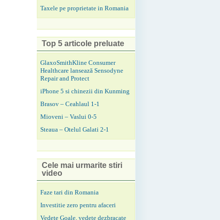
Taxele pe proprietate in Romania
Top 5 articole preluate
GlaxoSmithKline Consumer
Healthcare lansează Sensodyne
Repair and Protect
iPhone 5 si chinezii din Kunming
Brasov – Ceahlaul 1-1
Mioveni – Vaslui 0-5
Steaua – Otelul Galati 2-1
Cele mai urmarite stiri
video
Faze tari din Romania
Investitie zero pentru afaceri
Vedete Goale, vedete dezbracate