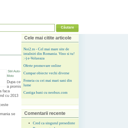
Cele mai citite articole
Noi2.ro - Cel mai mare site de
intalniri din Romania. Vino si tu!
:-) e-Volueaza
Oferte promovare online
Stiri Auto-
Cumpar obiecte vechi diverse
Moto
Femeia cu cei mai mari sani din
Dupa ce
lume
a promis
a faca
Castiga bani cu neobux.com
and cu 2013
aceste
Comentarii recente
Romania se
Cred ca singurul presedinte