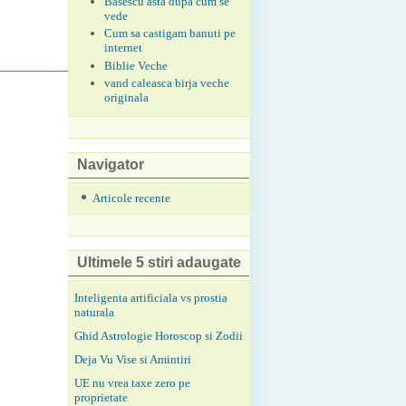
Basescu asta dupa cum se
vede
Cum sa castigam banuti pe
internet
Biblie Veche
vand caleasca birja veche
originala
Navigator
Articole recente
Ultimele 5 stiri adaugate
Inteligenta artificiala vs prostia
naturala
Ghid Astrologie Horoscop si Zodii
Deja Vu Vise si Amintiri
UE nu vrea taxe zero pe
proprietate