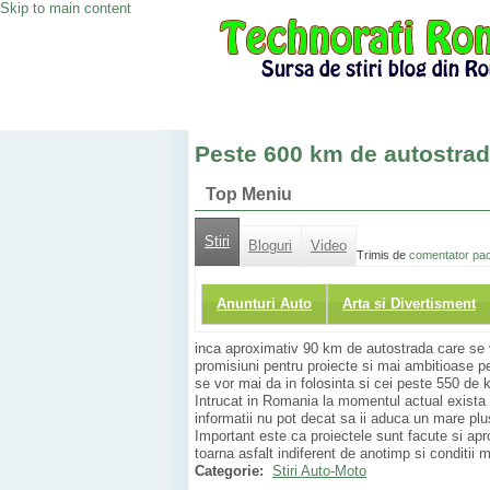
Skip to main content
Peste 600 km de autostrad
Top Meniu
Stiri
Bloguri
Video
Trimis de
comentator pa
Anunturi Auto
Arta si Divertisment
inca aproximativ 90 km de autostrada care se vo
promisiuni pentru proiecte si mai ambitioase 
se vor mai da in folosinta si cei peste 550 de
Intrucat in Romania la momentul actual exista a
informatii nu pot decat sa ii aduca un mare p
Important este ca proiectele sunt facute si ap
toarna asfalt indiferent de anotimp si conditii 
Categorie:
Stiri Auto-Moto