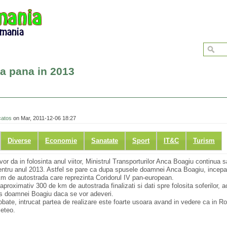
a pana in 2013
catos
on Mar, 2011-12-06 18:27
Diverse
Economie
Sanatate
Sport
IT&C
Turism
r da in folosinta anul viitor, Ministrul Transporturilor Anca Boagiu continua s
pentru anul 2013. Astfel se pare ca dupa spusele doamnei Anca Boagiu, incep
 km de autostrada care reprezinta Coridorul IV pan-european.
proximativ 300 de km de autostrada finalizati si dati spre folosita soferilor, 
lus doamnei Boagiu daca se vor adeveri.
robate, intrucat partea de realizare este foarte usoara avand in vedere ca in 
meteo.