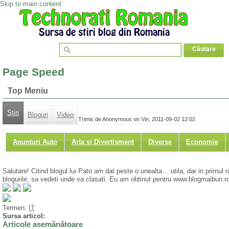
Skip to main content
Page Speed
Top Meniu
Stiri
Bloguri
Video
Trimis de Anonymous on Vin, 2011-09-02 12:02
Anunturi Auto
Arta si Divertisment
Diverse
Economie
Salutare! Citind blogul lui Pato am dat peste o unealta… utila, dar in primul 
blogurile, sa vedeti unde va clasati. Eu am obtinut pentru www.blogmaibun.ro
Termen:
IT
Sursa articol:
Articole asemănătoare