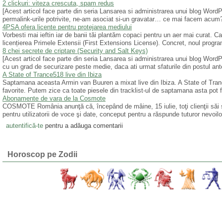
2 clickuri: viteza crescuta, spam redus
[Acest articol face parte din seria Lansarea si administrarea unui blog Wor
permalink-urile potrivite, ne-am asociat si-un gravatar… ce mai facem acum
4PSA ofera licente pentru protejarea mediului
Vorbesti mai ieftin iar de banii tăi plantăm copaci pentru un aer mai curat. 
licențierea Primele Extensii (First Extensions License). Concret, noul program
8 chei secrete de criptare (Security and Salt Keys)
[Acest articol face parte din seria Lansarea si administrarea unui blog WordP
cu un grad de securizare peste medie, daca ati urmat sfaturile din postul ant
A State of Trance518 live din Ibiza
Saptamana aceasta Armin van Buuren a mixat live din Ibiza. A State of Tranc
favorite. Putem zice ca toate piesele din tracklist-ul de saptamana asta pot 
Abonamente de vara de la Cosmote
COSMOTE România anunţă că, începând de mâine, 15 iulie, toţi clienţii săi
pentru utilizatorii de voce şi date, conceput pentru a răspunde tuturor nevoi
autentifică-te
pentru a adăuga comentarii
Horoscop pe Zodii