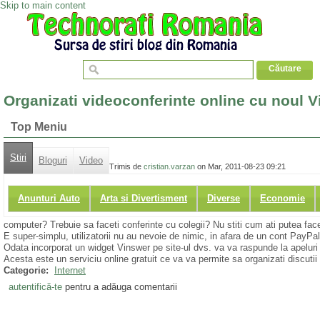
Skip to main content
Organizati videoconferinte online cu noul 
Top Meniu
Stiri
Bloguri
Video
Trimis de
cristian.varzan
on Mar, 2011-08-23 09:21
Anunturi Auto
Arta si Divertisment
Diverse
Economie
computer? Trebuie sa faceti conferinte cu colegii? Nu stiti cum ati putea 
E super-simplu, utilizatorii nu au nevoie de nimic, in afara de un cont PayPa
Odata incorporat un widget Vinswer pe site-ul dvs. va va raspunde la apeluri 
Acesta este un serviciu online gratuit ce va va permite sa organizati discutii
Categorie:
Internet
autentifică-te
pentru a adăuga comentarii