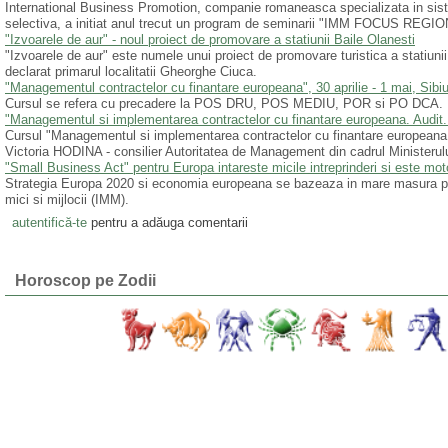
International Business Promotion, companie romaneasca specializata in sist
selectiva, a initiat anul trecut un program de seminarii "IMM FOCUS REGIONA
"Izvoarele de aur" - noul proiect de promovare a statiunii Baile Olanesti
"Izvoarele de aur" este numele unui proiect de promovare turistica a statiuni
declarat primarul localitatii Gheorghe Ciuca.
"Managementul contractelor cu finantare europeana", 30 aprilie - 1 mai, Sibi
Cursul se refera cu precadere la POS DRU, POS MEDIU, POR si PO DCA.
"Managementul si implementarea contractelor cu finantare europeana. Audit. A
Cursul "Managementul si implementarea contractelor cu finantare europeana. Au
Victoria HODINA - consilier Autoritatea de Management din cadrul Ministerului
"Small Business Act" pentru Europa intareste micile intreprinderi si este mot
Strategia Europa 2020 si economia europeana se bazeaza in mare masura pe va
mici si mijlocii (IMM).
autentifică-te
pentru a adăuga comentarii
Horoscop pe Zodii