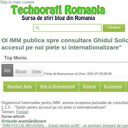
Skip to main content
OI IMM publica spre consultare Ghidul Solici
accesul pe noi piete si internationalizare"
Top Meniu
Stiri
Bloguri
Video
Trimis de Anonymous on Dum, 2011-07-03 08:28
Anunturi Auto
Arta si Divertisment
Diverse
Economie
Organismul Intermediar pentru IMM. anunta inceperea perioadei de consultare 
1.1.3. - "Sprijin pentru accesul pe noi piete si internationalizare".
Termen:
Fonduri
Sursa articol:
Articole asemănătoare
"IMM FOCUS REGIONAL - Solutii pentru profit", un program itinerant de semin