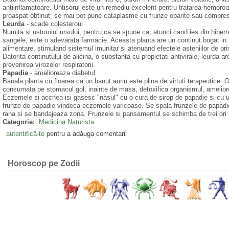
antiinflamatoare. Untisorul este un remediu excelent pentru tratarea hemoroi
proaspat obtinut, se mai pot pune cataplasme cu frunze oparite sau comprese 
Leurda
- scade colesteroul
Numita si usturoiul ursului, pentru ca se spune ca, atunci cand ies din hiberna
sangele, este o adevarata farmacie. Aceasta planta are un continut bogat in m
alimentare, stimuland sistemul imunitar si atenuand efectele asteniilor de pri
Datorita continutului de alicina, o substanta cu propietati antivirale, leurda a
prevenirea virozelor respiratorii.
Papadia
- amelioreaza diabetul
Banala planta cu floarea ca un banut auriu este plina de virtuti terapeutice.
consumata pe stomacul gol, inainte de masa, detoxifica organismul, ameliorea
Eczemele si accnea isi gasesc "nasul" cu o cura de sirop de papadie si cu un 
frunze de papadie vindeca eczemele varicoase. Se spala frunzele de papadie,
rana si se bandajeaza zona. Frunzele si pansamentul se schimba de trei ori 
Categorie:
Medicina Naturista
autentifică-te
pentru a adăuga comentarii
Horoscop pe Zodii