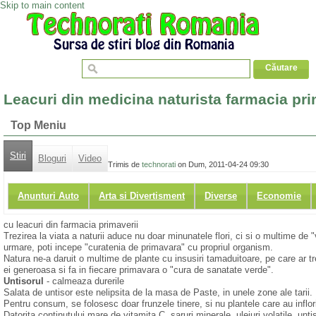
Skip to main content
Leacuri din medicina naturista farmacia pri
Top Meniu
Stiri
Bloguri
Video
Trimis de
technorati
on Dum, 2011-04-24 09:30
Anunturi Auto
Arta si Divertisment
Diverse
Economie
cu leacuri din farmacia primaverii
Trezirea la viata a naturii aduce nu doar minunatele flori, ci si o multime de "v
urmare, poti incepe "curatenia de primavara" cu propriul organism.
Natura ne-a daruit o multime de plante cu insusiri tamaduitoare, pe care ar tre
ei generoasa si fa in fiecare primavara o "cura de sanatate verde".
Untisorul
- calmeaza durerile
Salata de untisor este nelipsita de la masa de Paste, in unele zone ale tarii
Pentru consum, se folosesc doar frunzele tinere, si nu plantele care au infl
Datorita continutului mare de vitamita C, saruri minerale, uleiuri volatile, unti