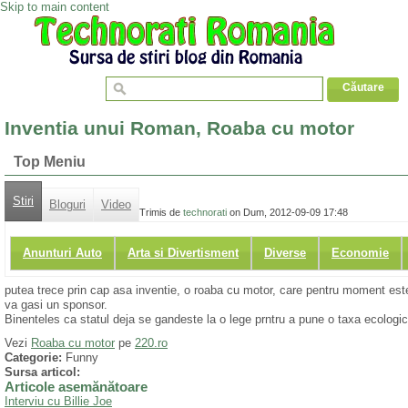
Skip to main content
Inventia unui Roman, Roaba cu motor
Top Meniu
Stiri
Bloguri
Video
Trimis de
technorati
on Dum, 2012-09-09 17:48
Anunturi Auto
Arta si Divertisment
Diverse
Economie
putea trece prin cap asa inventie, o roaba cu motor, care pentru moment est
va gasi un sponsor.
Binenteles ca statul deja se gandeste la o lege prntru a pune o taxa ecologica
Vezi
Roaba cu motor
pe
220.ro
Categorie:
Funny
Sursa articol:
Articole asemănătoare
Interviu cu Billie Joe