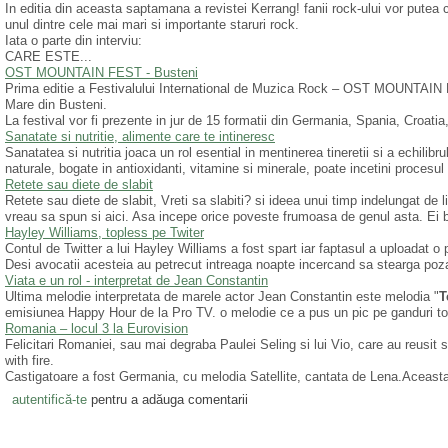
In editia din aceasta saptamana a revistei Kerrang! fanii rock-ului vor putea ci
unul dintre cele mai mari si importante staruri rock.
Iata o parte din interviu:
CARE ESTE...
OST MOUNTAIN FEST - Busteni
Prima editie a Festivalului International de Muzica Rock – OST MOUNTAIN 
Mare din Busteni.
La festival vor fi prezente in jur de 15 formatii din Germania, Spania, Croatia,
Sanatate si nutritie, alimente care te intineresc
Sanatatea si nutritia joaca un rol esential in mentinerea tineretii si a echili
naturale, bogate in antioxidanti, vitamine si minerale, poate incetini procesul 
Retete sau diete de slabit
Retete sau diete de slabit, Vreti sa slabiti? si ideea unui timp indelungat de 
vreau sa spun si aici. Asa incepe orice poveste frumoasa de genul asta. Ei b
Hayley Williams, topless pe Twiter
Contul de Twitter a lui Hayley Williams a fost spart iar faptasul a uploadat o
Desi avocatii acesteia au petrecut intreaga noapte incercand sa stearga poza 
Viata e un rol - interpretat de Jean Constantin
Ultima melodie interpretata de marele actor Jean Constantin este melodia "
T
emisiunea Happy Hour de la Pro TV. o melodie ce a pus un pic pe ganduri toti
Romania – locul 3 la Eurovision
Felicitari Romaniei, sau mai degraba Paulei Seling si lui Vio, care au reusi
with fire.
Castigatoare a fost Germania, cu melodia Satellite, cantata de Lena.Aceasta 
autentifică-te
pentru a adăuga comentarii