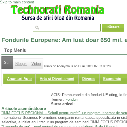
Skip to main content
Fondurile Europene: Am luat doar 650 mil. 
Top Meniu
Stiri
Bloguri
Video
Trimis de Anonymous on Dum, 2011-07-03 08:28
Anunturi Auto
Arta si Divertisment
Diverse
Economie
ACIS: Rambursarile din fonduri UE ating, la f
Termen:
Fonduri
Sursa articol:
Articole asemănătoare
"IMM FOCUS REGIONAL - Solutii pentru profit", un program itinerant de semin
International Business Promotion, companie romaneasca specializata in sist
selectiva, a initiat anul trecut un program de seminarii "IMM FOCUS REGIONA
"Izvoarele de aur" - noul proiect de promovare a statiunii Baile Olanesti