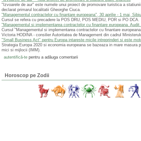
"Izvoarele de aur" este numele unui proiect de promovare turistica a statiuni
declarat primarul localitatii Gheorghe Ciuca.
"Managementul contractelor cu finantare europeana", 30 aprilie - 1 mai, Sibi
Cursul se refera cu precadere la POS DRU, POS MEDIU, POR si PO DCA.
"Managementul si implementarea contractelor cu finantare europeana. Audit. A
Cursul "Managementul si implementarea contractelor cu finantare europeana. Au
Victoria HODINA - consilier Autoritatea de Management din cadrul Ministerului
"Small Business Act" pentru Europa intareste micile intreprinderi si este mot
Strategia Europa 2020 si economia europeana se bazeaza in mare masura pe va
mici si mijlocii (IMM).
autentifică-te
pentru a adăuga comentarii
Horoscop pe Zodii