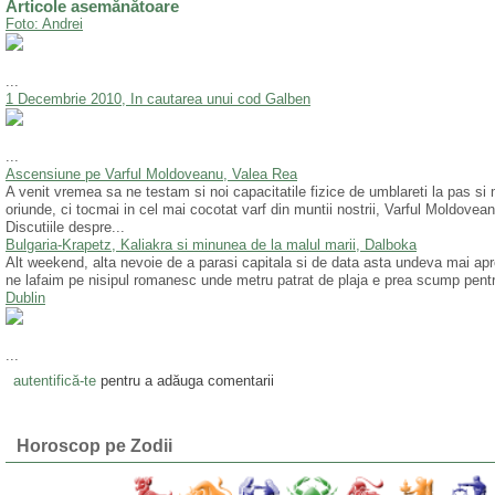
Articole asemănătoare
Foto: Andrei
...
1 Decembrie 2010, In cautarea unui cod Galben
...
Ascensiune pe Varful Moldoveanu, Valea Rea
A venit vremea sa ne testam si noi capacitatile fizice de umblareti la pas si
oriunde, ci tocmai in cel mai cocotat varf din muntii nostrii, Varful Moldovea
Discutiile despre...
Bulgaria-Krapetz, Kaliakra si minunea de la malul marii, Dalboka
Alt weekend, alta nevoie de a parasi capitala si de data asta undeva mai apr
ne lafaim pe nisipul romanesc unde metru patrat de plaja e prea scump pentru
Dublin
...
autentifică-te
pentru a adăuga comentarii
Horoscop pe Zodii