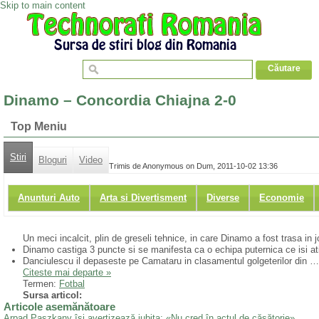
Skip to main content
Dinamo – Concordia Chiajna 2-0
Top Meniu
Stiri
Bloguri
Video
Trimis de Anonymous on Dum, 2011-10-02 13:36
Anunturi Auto
Arta si Divertisment
Diverse
Economie
Un meci incalcit, plin de greseli tehnice, in care Dinamo a fost trasa in 
Dinamo castiga 3 puncte si se manifesta ca o echipa puternica ce isi at
Danciulescu il depaseste pe Camataru in clasamentul golgeterilor din …
Citeste mai departe »
Termen:
Fotbal
Sursa articol:
Articole asemănătoare
Arpad Paszkany îşi avertizează iubita: «Nu cred în actul de căsătorie».