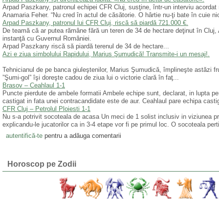
Arpad Paszkany, patronul echipei CFR Cluj, susţine, într-un interviu acordat 
Anamaria Feher. “Nu cred în actul de căsătorie. O hârtie nu-ţi bate în cuie nic
Arpad Paszkany, patronul lui CFR Cluj, riscă să piardă 721.000 €.
De teamă că ar putea rămâne fără un teren de 34 de hectare deţinut în Cluj,
instanţă cu Guvernul României.
Arpad Paszkany riscă să piardă terenul de 34 de hectare...
Azi e ziua simbolului Rapidului, Marius Şumudică! Transmite-i un mesaj!.
Tehnicianul de pe banca giuleştenilor, Marius Şumudică, împlineşte astăzi fr
”Şumi-gol” îşi doreşte cadou de ziua lui o victorie clară în faţ...
Brasov – Ceahlaul 1-1
Puncte pierdute de ambele formatii Ambele echipe sunt, declarat, in lupta pent
castigat in fata unei contracandidate este de aur. Ceahlaul pare echipa castig
CFR Cluj – Petrolul Ploiesti 1-1
Nu s-a potrivit socoteala de acasa Un meci de 1 solist inclusiv in viziunea pr
explicandu-le jucatorilor ca in 3-4 etape vor fi pe primul loc. O socoteala pert
autentifică-te
pentru a adăuga comentarii
Horoscop pe Zodii