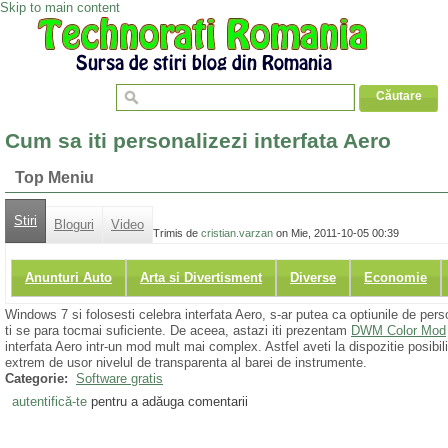
Skip to main content
Cum sa iti personalizezi interfata Aero
Top Meniu
Stiri
Bloguri
Video
Trimis de
cristian.varzan
on Mie, 2011-10-05 00:39
Anunturi Auto
Arta si Divertisment
Diverse
Economie
Windows 7 si folosesti celebra interfata Aero, s-ar putea ca optiunile de per
ti se para tocmai suficiente. De aceea, astazi iti prezentam
DWM Color Mod
interfata Aero intr-un mod mult mai complex. Astfel aveti la dispozitie posibil
extrem de usor nivelul de transparenta al barei de instrumente.
Categorie:
Software gratis
autentifică-te
pentru a adăuga comentarii