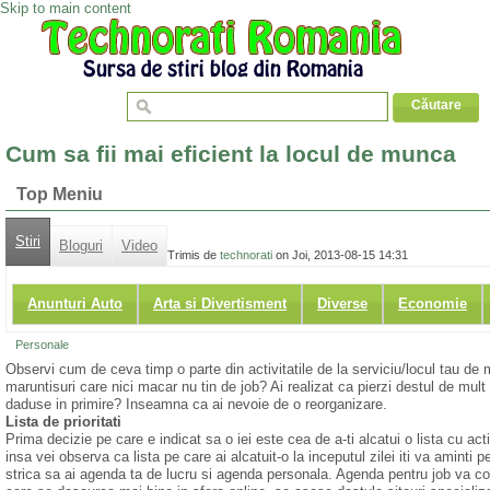
Skip to main content
Cum sa fii mai eficient la locul de munca
Top Meniu
Stiri
Bloguri
Video
Trimis de
technorati
on Joi, 2013-08-15 14:31
Anunturi Auto
Arta si Divertisment
Diverse
Economie
Personale
Observi cum de ceva timp o parte din activitatile de la serviciu/locul tau de
maruntisuri care nici macar nu tin de job? Ai realizat ca pierzi destul de mult
daduse in primire? Inseamna ca ai nevoie de o reorganizare.
Lista de prioritati
Prima decizie pe care e indicat sa o iei este cea de a-ti alcatui o lista cu act
insa vei observa ca lista pe care ai alcatuit-o la inceputul zilei iti va aminti 
strica sa ai agenda ta de lucru si agenda personala. Agenda pentru job va cont