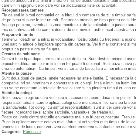
care se descurca mai bine in sfera online, se asesc destule siteuri specializ
care vin in sprijinul celor care vor sa alcatuiasca liste cu activitati.
Reorganizarea camerei
Fie ca esti la biroul companiei ori la biroul din camera ta de zi, e timpul sa f
de pe birou si pune-le intr-un raft. Pastreaza ordinea pe birou pentru ca si ide
Adauga pe birou, eventual in zona monitorului de la calculator, o jucarie sau 
mic cu cateva carti de care ai destul de des nevoie, astfel incat acestea sa 
Propune-ti limite
Termenul "deadline" a intrat in vocabularul nostru odata cu trecerea la econom
unei sarcini aduce o implicare sporita din partea ta. Vei fi mai constient si ma
propus ca peste o ora sa fie gata.
Crearea de sabloane
Creaza-ti un tipar dupa care sa te apuci de lucru. Sunt destule proiecte asem
proiectele difera, un tipar in linii mari tot poate fi creionat. Schiteaza cativa p
crea un automatism. Cu timpul, vei sti ce ai de facut, fara a mai intra in impa
Atentie la pauze
Sunt doua tipuri de pauze: unele necesare iar altele inutile. E necesar ca la
companiei ori sa intretinem o conversatie cu colegii. Insa e inutil sa luam intr
sau sa ne conectam la retelele de socializare si sa pierdem timpul cu asa c
Atentie la colegi
Selecteaza colegii cu care vei lucra in aceeasi incapere, daca este posibil. 
responsabilitatea si care o aplica, colegi care muncesc in loc sa stea la spus 
la trandaveala. Tot colegii cu simtul responsabilitatii sunt si cei care va vor so
fiecare incercand sa-si achite sarcinile, vazandu-si de treaba lui.
Poate ca unele dintre sfaturile enumerate mai sus iti par cunoscute. Trebuie 
Pune in aplicare aceste cateva mici sfaturi si vei vedea cum timpul de la lo
procesului de lucru, care vor avea ca efect cresterea satisfactiei pe care o vei
Categorie:
Personale