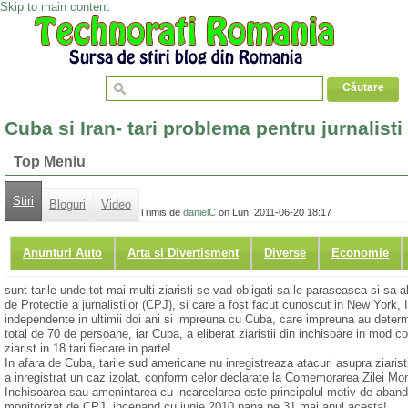
Skip to main content
Cuba si Iran- tari problema pentru jurnalisti
Top Meniu
Stiri
Bloguri
Video
Trimis de
danielC
on Lun, 2011-06-20 18:17
Anunturi Auto
Arta si Divertisment
Diverse
Economie
sunt tarile unde tot mai multi ziaristi se vad obligati sa le paraseasca si sa 
de Protectie a jurnalistilor (CPJ), si care a fost facut cunoscut in New York, 
independente in ultimii doi ani si impreuna cu Cuba, care impreuna au deter
total de 70 de persoane, iar Cuba, a eliberat ziaristii din inchisoare in mod co
ziarist in 18 tari fiecare in parte!
In afara de Cuba, tarile sud americane nu inregistreaza atacuri asupra ziaristi
a inregistrat un caz izolat, conform celor declarate la Comemorarea Zilei Mond
Inchisoarea sau amenintarea cu incarcelarea este principalul motiv de abandon 
monitorizat de CPJ, incepand cu iunie 2010 pana pe 31 mai anul acesta!