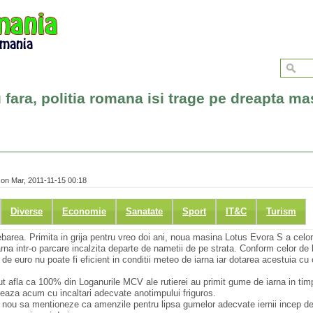
 fara, politia romana isi trage pe dreapta ma
on Mar, 2011-11-15 00:18
Diverse
Economie
Sanatate
Sport
IT&C
Turism
ebarea. Primita in grija pentru vreo doi ani, noua masina Lotus Evora S a celor 
arna intr-o parcare incalzita departe de nametii de pe strata. Conform celor de 
0 de euro nu poate fi eficient in conditii meteo de iarna iar dotarea acestuia cu
tut afla ca 100% din Loganurile MCV ale rutierei au primit gume de iarna in ti
leaza acum cu incaltari adecvate anotimpului friguros.
din nou sa mentioneze ca amenzile pentru lipsa gumelor adecvate iernii incep de