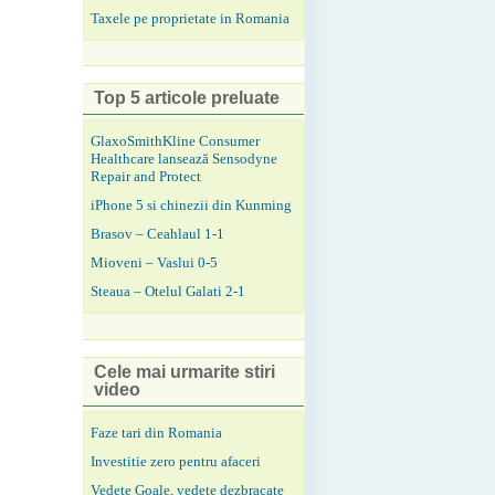
Taxele pe proprietate in Romania
Top 5 articole preluate
GlaxoSmithKline Consumer
Healthcare lansează Sensodyne
Repair and Protect
iPhone 5 si chinezii din Kunming
Brasov – Ceahlaul 1-1
Mioveni – Vaslui 0-5
Steaua – Otelul Galati 2-1
Cele mai urmarite stiri
video
Faze tari din Romania
Investitie zero pentru afaceri
Vedete Goale, vedete dezbracate