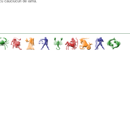
u cauciucuri de iarna.