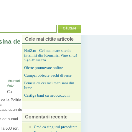
Cele mai citite articole
sina de
Noi2.ro - Cel mai mare site de
intalniri din Romania. Vino si tu!
:-) e-Volueaza
Oferte promovare online
Cumpar obiecte vechi diverse
Anunturi
Femeia cu cei mai mari sani din
Auto
lume
Cu
Castiga bani cu neobux.com
de la Politia
la
 cauciucuri de
Comentarii recente
mp ce numai
Cred ca singurul presedinte
 la 600 ron,