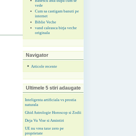
Basescu asta dupa cum se
vede
Cum sa castigam banuti pe
internet
Biblie Veche
vand caleasca birja veche
originala
Navigator
Articole recente
Ultimele 5 stiri adaugate
Inteligenta artificiala vs prostia
naturala
Ghid Astrologie Horoscop si Zodii
Deja Vu Vise si Amintiri
UE nu vrea taxe zero pe
proprietate