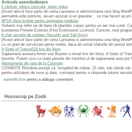
Articole asemănătoare
2 clickuri: viteza crescuta, spam redus
[Acest articol face parte din seria Lansarea si administrarea unui blog Wor
permalink-urile potrivite, ne-am asociat si-un gravatar… ce mai facem acum
4PSA ofera licente pentru protejarea mediului
Vorbesti mai ieftin iar de banii tăi plantăm copaci pentru un aer mai curat. 
licențierea Primele Extensii (First Extensions License). Concret, noul program
8 chei secrete de criptare (Security and Salt Keys)
[Acest articol face parte din seria Lansarea si administrarea unui blog WordP
cu un grad de securizare peste medie, daca ati urmat sfaturile din postul ant
A State of Trance518 live din Ibiza
Saptamana aceasta Armin van Buuren a mixat live din Ibiza. A State of Tranc
favorite. Putem zice ca toate piesele din tracklist-ul de saptamana asta pot 
Abonamente de vara de la Cosmote
COSMOTE România anunţă că, începând de mâine, 15 iulie, toţi clienţii săi
pentru utilizatorii de voce şi date, conceput pentru a răspunde tuturor nevoi
autentifică-te
pentru a adăuga comentarii
Horoscop pe Zodii