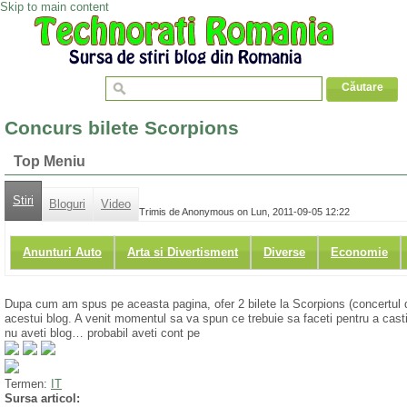
Skip to main content
Concurs bilete Scorpions
Top Meniu
Stiri
Bloguri
Video
Trimis de Anonymous on Lun, 2011-09-05 12:22
Anunturi Auto
Arta si Divertisment
Diverse
Economie
Dupa cum am spus pe aceasta pagina, ofer 2 bilete la Scorpions (concertul di
acestui blog. A venit momentul sa va spun ce trebuie sa faceti pentru a cast
nu aveti blog… probabil aveti cont pe
Termen:
IT
Sursa articol: