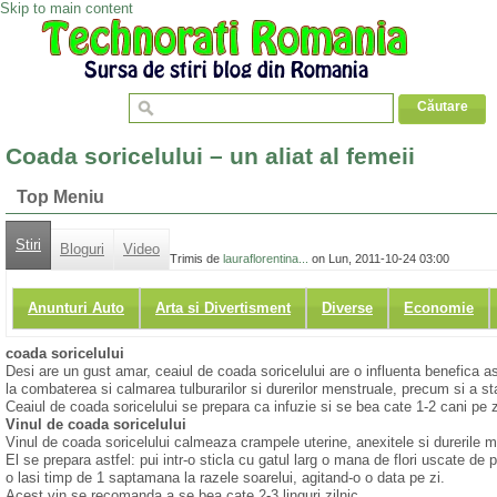
Skip to main content
Coada soricelului – un aliat al femeii
Top Meniu
Stiri
Bloguri
Video
Trimis de
lauraflorentina...
on Lun, 2011-10-24 03:00
Anunturi Auto
Arta si Divertisment
Diverse
Economie
coada soricelului
Desi are un gust amar, ceaiul de coada soricelului are o influenta benefica as
la combaterea si calmarea tulburarilor si durerilor menstruale, precum si a s
Ceaiul de coada soricelului se prepara ca infuzie si se bea cate 1-2 cani pe z
Vinul de coada soricelului
Vinul de coada soricelului calmeaza crampele uterine, anexitele si durerile m
El se prepara astfel: pui intr-o sticla cu gatul larg o mana de flori uscate de p
o lasi timp de 1 saptamana la razele soarelui, agitand-o o data pe zi.
Acest vin se recomanda a se bea cate 2-3 linguri zilnic.