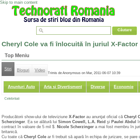
Skip to main content
Cheryl Cole va fi înlocuită în juriul X-Facto
Top Meniu
Stiri
Bloguri
Video
Trimis de Anonymous on Mar, 2011-06-07 10:39
Anunturi Auto
Arta si Divertisment
Diverse
Economie
Celebritati
Producătorii show-ului de televiziune
X-Factor
au anunţat oficial că
Cheryl 
Scherzinger
. Ea se alătură lui
Simon Cowell, L.A. Reid
şi
Paulei Abdul
î
contract în valoare de 5 mil $.
Nicole Scherzinger
a mai fost membru în juri
britanică.
Cu toate că
Cheryl Cole
ar fi trebuit să apară în echipa de jurizare, se par