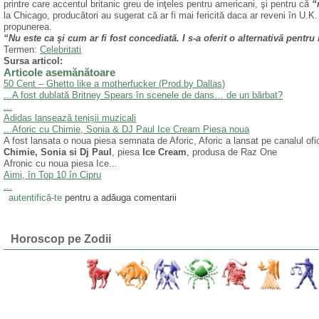
printre care accentul britanic greu de inţeles pentru americani, şi pentru că
“n
la Chicago, producători au sugerat că ar fi mai fericită daca ar reveni în U.K.
propunerea.
“Nu este ca şi cum ar fi fost concediată. I s-a oferit o alternativă pentru
Termen:
Celebritati
Sursa articol:
Articole asemănătoare
50 Cent – Ghetto like a motherfucker (Prod.by Dallas)
...
A fost dublată Britney Spears în scenele de dans… de un bărbat?
...
Adidas lansează tenișii muzicali
...
Aforic cu Chimie, Sonia & DJ Paul Ice Cream Piesa noua
A fost lansata o noua piesa semnata de Aforic, Aforic a lansat pe canalul of
Chimie, Sonia si Dj Paul
, piesa
Ice Cream
, produsa de Raz One
Afronic cu noua piesa Ice...
Aimi, în Top 10 în Cipru
...
autentifică-te
pentru a adăuga comentarii
Horoscop pe Zodii