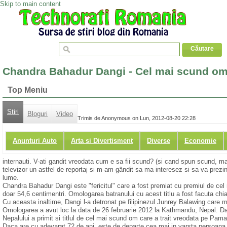
Skip to main content
Chandra Bahadur Dangi - Cel mai scund om
Top Meniu
Stiri
Bloguri
Video
Trimis de Anonymous on Lun, 2012-08-20 22:28
Anunturi Auto
Arta si Divertisment
Diverse
Economie
internauti. V-ati gandit vreodata cum e sa fii scund? (si cand spun scund, m
televizor un astfel de reportaj si m-am gândit sa ma interesez si sa va prezi
lume.
Chandra Bahadur Dangi este "fericitul" care a fost premiat cu premiul de ce
doar 54,6 centimentri. Omologarea batranului cu acest titlu a fost facuta chi
Cu aceasta inaltime, Dangi l-a detronat pe filipinezul Junrey Balawing care 
Omologarea a avut loc la data de 26 februarie 2012 la Kathmandu, Nepal. Dang
Nepalului a primit si titlul de cel mai scund om care a trait vreodata pe Pama
Daca are cu adevarat 72 de ani, este de departe cea mai in varsta persoana