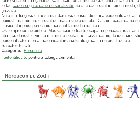
fetite si baieti, ma gandesc sa ii incant pe ai mei de Craciunul asta cu ele, o
le fac
cadou si ghiozdane personalizate
, nu stiu daca sunt in ton cu moda, d
grozave.
Nu o mai lungesc cui o sa mai daruiesc ceasuri de mana personalizate, am o
bunicul, mai remarc ca sunt de marca unele din ele , Citizen, pacat ca nu su
clasice dar presupun ca nu mai sunt la moda nici alea.
Ok, e aproape noiembrie, Mos Craciun e foarte ocupat in perioada asta, asa 
atent cu dansul si vin cu mai multe noutati, o fi criza, dar nu de idei, cine 
personalizate, e prea mare incantarea celor dragi ca sa nu profiti de ele.
Sarbatori fericite!
Categorie:
Personale
autentifică-te
pentru a adăuga comentarii
Horoscop pe Zodii