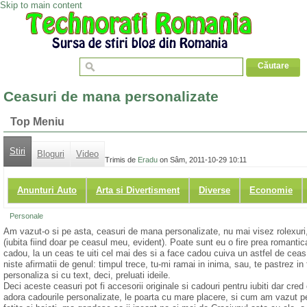
Skip to main content
Ceasuri de mana personalizate
Top Meniu
Stiri
Bloguri
Video
Trimis de
Eradu
on Sâm, 2011-10-29 10:11
Anunturi Auto
Arta si Divertisment
Diverse
Economie
Personale
Am vazut-o si pe asta, ceasuri de mana personalizate, nu mai visez rolexuri, 
(iubita fiind doar pe ceasul meu, evident). Poate sunt eu o fire prea romanti
cadou, la un ceas te uiti cel mai des si a face cadou cuiva un astfel de ceas
niste afirmatii de genul: timpul trece, tu-mi ramai in inima, sau, te pastrez i
personaliza si cu text, deci, preluati ideile.
Deci aceste ceasuri pot fi accesorii originale si cadouri pentru iubiti dar cred
adora cadourile personalizate, le poarta cu mare placere, si cum am vazut 