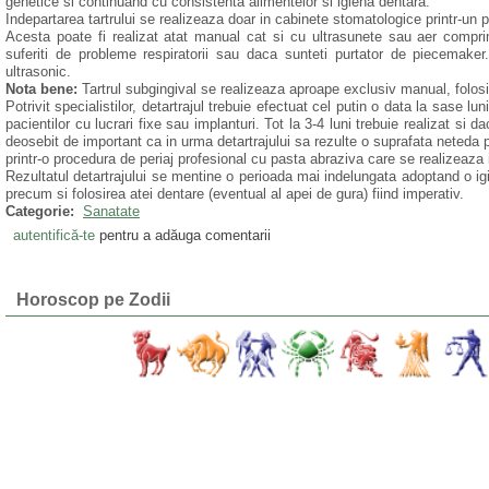
genetice si continuand cu consistenta alimentelor si igiena dentara.
Indepartarea tartrului se realizeaza doar in cabinete stomatologice printr-un p
Acesta poate fi realizat atat manual cat si cu ultrasunete sau aer compri
suferiti de probleme respiratorii sau daca sunteti purtator de piecemaker.
ultrasonic.
Nota bene:
Tartrul subgingival se realizeaza aproape exclusiv manual, folos
Potrivit specialistilor, detartrajul trebuie efectuat cel putin o data la sase lun
pacientilor cu lucrari fixe sau implanturi. Tot la 3-4 luni trebuie realizat si d
deosebit de important ca in urma detartrajului sa rezulte o suprafata neteda 
printr-o procedura de periaj profesional cu pasta abraziva care se realizeaza 
Rezultatul detartrajului se mentine o perioada mai indelungata adoptand o i
precum si folosirea atei dentare (eventual al apei de gura) fiind imperativ.
Categorie:
Sanatate
autentifică-te
pentru a adăuga comentarii
Horoscop pe Zodii