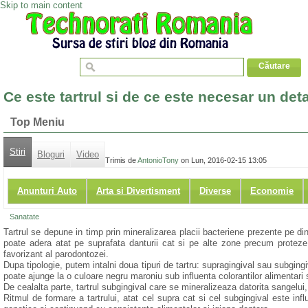
Skip to main content
Ce este tartrul si de ce este necesar un detar
Top Meniu
Stiri
Bloguri
Video
Trimis de
AntonioTony
on Lun, 2016-02-15 13:05
Anunturi Auto
Arta si Divertisment
Diverse
Economie
Sanatate
Tartrul se depune in timp prin mineralizarea placii bacteriene prezente pe din
poate adera atat pe suprafata danturii cat si pe alte zone precum protez
favorizant al parodontozei.
Dupa tipologie, putem intalni doua tipuri de tartru: supragingival sau subgingi
poate ajunge la o culoare negru maroniu sub influenta colorantilor alimentari s
De cealalta parte, tartrul subgingival care se mineralizeaza datorita sangelu
Ritmul de formare a tartrului, atat cel supra cat si cel subgingival este inf