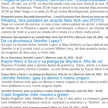
Vineri, 29 iulie, ora 12:00, se deschid portile celui mai rock festival al v
Deva, jud. Hunedoara. Peste 20 de trupe si artisti si-au anuntat deja prezent
16:00 pe Main Stage si la orele 21:00 pe scena Wond3rground, petrecerea ur
Pregatirile pentru Route68 SummerFest - Live@Gurasada Park (Deva) au intrat pe ult
Rihanna, fara pantaloni pe strazile New York-ului (FOTO)
Dupa un concert de pomina, in care a tras cateva pahare de alcool, a dansat
de inteles de ce Rihanna a aparut cam somnoroasa, a doua zi, pe strazile New
camera de hotel si a iesit pe strada intr-o tinuta ce a intors multe priviri.
Rihanna, fara pantaloni pe strazile New York-ului (FOTO) |
Miercuri, Iulie 20, 2011 - 1
De ce divorteaza Jennifer Lopez?
Se pare ca divortul dintre Jennifer Lopez si Marc Anthony va face deliciul 
Jennifer si-ar fi inselat sotul cu actorul William Levy, de data aceasta surs
de imaginea de diva sexy a sotiei sale.
De ce divorteaza Jennifer Lopez? |
Miercuri, Iulie 20, 2011 - 11:28
Kayne West a facut-o sa planga pe Beyonce. Afla de ce!
Beyonce Knowles pare o femeie destul de puternica. Totusi, artista s-a doved
un interviu pentru revista Complex, ca una dintre piesele lui Kayne West a f
Kayne West a facut-o sa planga pe Beyonce. Afla de ce! |
Miercuri, Iulie 20, 2011 - 10
Jennifer Aniston, gata sa devina o mama singura
Jennifer Aniston este gata sa devina o mama singura si sa-si creasca astfel c
nicio problema in a-si creste singura copilul.
Jennifer Aniston, gata sa devina o mama singura |
Miercuri, Iulie 20, 2011 - 10:28
Copiii Angelinei Jolie mananca greieri
Baietii Angelinei Jolie, Maddox (9 ani) si Pax (7 ani) adora sa manance greieri
sunt innebuniti sa manance insecte, spunand ca seamana cu "Doritos", un sor
Copiii Angelinei Jolie mananca greieri |
Miercuri, Iulie 20, 2011 - 10:05