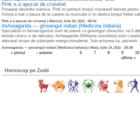
Pink s-a apucat de crosetat
Proaspat devenita mamica, Pink isi petrece timpul crosetand hainute pentru f
Artista a luat o pauza de la cariera sa muzicala si isi dedica timpul fetitei s
Pink s-a apucat de crosetat |
Miercuri, Iulie 20, 2011 - 09:42
Ashwaganda — ginsengul indian [Medicina indiana]
Specialistii in farmacognozie sunt de parere ca ginsengul chinezesc va fi detr
testele clinice si de laborator. Ashwaganda (Withania somnifera) este o planta
adevarat tezaur de substante energo-stimulente. Sub actiunea sa, pacientii - 
Ashwaganda — ginsengul indian [Medicina indiana] |
Marţi, Iulie 19, 2011 - 20:38
« primul
‹ anterior
…
6
7
8
9
10
ultima »
Horoscop pe Zodii