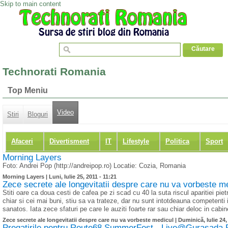
Skip to main content
Technorati Romania
Top Meniu
Video
Stiri
Bloguri
Afaceri
Divertisment
IT
Lifestyle
Politica
Sport
Morning Layers
Foto: Andrei Pop (http://andreipop.ro) Locatie: Cozia, Romania
Morning Layers |
Luni, Iulie 25, 2011 - 11:21
Zece secrete ale longevitatii despre care nu va vorbeste m
Stiti oare ca doua cesti de cafea pe zi scad cu 40 la suta riscul aparitiei piet
chiar si cei mai buni, stiu sa va trateze, dar nu sunt intotdeauna competenti
sanatos. Iata zece sfaturi pe care le auziti foarte rar sau chiar deloc in ca
Zece secrete ale longevitatii despre care nu va vorbeste medicul |
Duminică, Iulie 24,
Pregatirile pentru Route68 SummerFest - Live@Gurasada Par