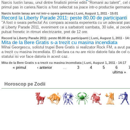
Narcis Iustin Ianau, unul dintre finalistii primei editii "Romanii au talent", 
primul pas in cariera.Narcis a fost selectat sa joace intr-o productie germ
Narcis Iustin Ianau are rol intr-o opera germana |
Luni, August 1, 2011 - 15:01
Record la Liberty Parade 2011: peste 80.00 de participanti
"A fost o seara perfecta! As compara aceasta experienta cu un adevarat parad
al Liberty Parade 2011, eveniment ce a sarbatorit sambata, 30 iulie, al zecel
pulsat frenetic in ritmuri electrizante, pret de 12 ore.
Record la Liberty Parade 2011: peste 80.00 de participanti |
Luni, August 1, 2011 - 14
Mita de la Bere Gratis s-a trezit cu masina incendiata
Mihai Georgescu, solistul trupei Bere Gratis si realizator Rock FM, a avut p
a trezit cu masina incendiata. El declara ca nu are nicio datorie fata de cel 
statului isi vor face datoria in acest caz.
Mita de la Bere Gratis s-a trezit cu masina incendiata |
Luni, August 1, 2011 - 14:17
« primul
‹ anterior
…
3
4
5
6
ultima »
Horoscop pe Zodii