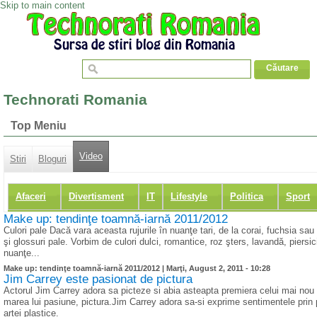
Skip to main content
Technorati Romania
Top Meniu
Video
Stiri
Bloguri
Afaceri
Divertisment
IT
Lifestyle
Politica
Sport
Make up: tendinţe toamnă-iarnă 2011/2012
Culori pale Dacă vara aceasta rujurile în nuanţe tari, de la corai, fuchsia sau 
şi glossuri pale. Vorbim de culori dulci, romantice, roz şters, lavandă, piers
nuanţe...
Make up: tendinţe toamnă-iarnă 2011/2012 |
Marţi, August 2, 2011 - 10:28
Jim Carrey este pasionat de pictura
Actorul Jim Carrey adora sa picteze si abia asteapta premiera celui mai nou 
marea lui pasiune, pictura.Jim Carrey adora sa-si exprime sentimentele prin 
artei plastice.