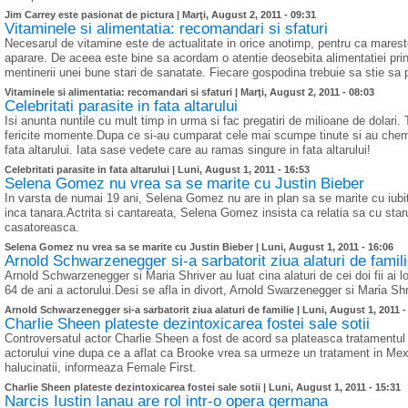
Jim Carrey este pasionat de pictura |
Marţi, August 2, 2011 - 09:31
Vitaminele si alimentatia: recomandari si sfaturi
Necesarul de vitamine este de actualitate in orice anotimp, pentru ca mareste
aparare. De aceea este bine sa acordam o atentie deosebita alimentatiei prin
mentinerii unei bune stari de sanatate. Fiecare gospodina trebuie sa stie sa p
Vitaminele si alimentatia: recomandari si sfaturi |
Marţi, August 2, 2011 - 08:03
Celebritati parasite in fata altarului
Isi anunta nuntile cu mult timp in urma si fac pregatiri de milioane de dolari. 
fericite momente.Dupa ce si-au cumparat cele mai scumpe tinute si au chemat 
fata altarului. Iata sase vedete care au ramas singure in fata altarului!
Celebritati parasite in fata altarului |
Luni, August 1, 2011 - 16:53
Selena Gomez nu vrea sa se marite cu Justin Bieber
In varsta de numai 19 ani, Selena Gomez nu are in plan sa se marite cu iubit
inca tanara.Actrita si cantareata, Selena Gomez insista ca relatia sa cu sta
casatoreasca.
Selena Gomez nu vrea sa se marite cu Justin Bieber |
Luni, August 1, 2011 - 16:06
Arnold Schwarzenegger si-a sarbatorit ziua alaturi de famil
Arnold Schwarzenegger si Maria Shriver au luat cina alaturi de cei doi fii ai l
64 de ani a actorului.Desi se afla in divort, Arnold Swarzenegger si Maria Sh
Arnold Schwarzenegger si-a sarbatorit ziua alaturi de familie |
Luni, August 1, 2011 -
Charlie Sheen plateste dezintoxicarea fostei sale sotii
Controversatul actor Charlie Sheen a fost de acord sa plateasca tratamentul de
actorului vine dupa ce a aflat ca Brooke vrea sa urmeze un tratament in Mexi
halucinatii, informeaza Female First.
Charlie Sheen plateste dezintoxicarea fostei sale sotii |
Luni, August 1, 2011 - 15:31
Narcis Iustin Ianau are rol intr-o opera germana