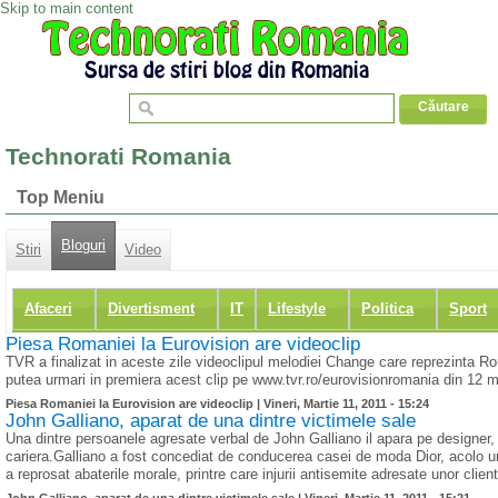
Skip to main content
Technorati Romania
Top Meniu
Bloguri
Stiri
Video
Afaceri
Divertisment
IT
Lifestyle
Politica
Sport
Piesa Romaniei la Eurovision are videoclip
TVR a finalizat in aceste zile videoclipul melodiei Change care reprezinta R
putea urmari in premiera acest clip pe www.tvr.ro/eurovisionromania din 12 m
Piesa Romaniei la Eurovision are videoclip |
Vineri, Martie 11, 2011 - 15:24
John Galliano, aparat de una dintre victimele sale
Una dintre persoanele agresate verbal de John Galliano il apara pe designer, 
cariera.Galliano a fost concediat de conducerea casei de moda Dior, acolo u
a reprosat abaterile morale, printre care injurii antisemite adresate unor client