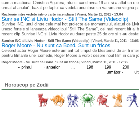
cum a reactionat Christina Aguilera, atunci cand avea 19 ani si a aflat ca o 
urmat al anului", bazat pe faptul ca vedeta anuntase ca va ramane virgina pa
Razboaie intre vedete intr-o carte incendiara |
Vineri, Martie 11, 2011 - 13:04
Sunrise INC si Liviu Hodor - Still The Same (Videoclip)
Sunrise INC, unul dintre cele mai hot proiecte ale momentului, alaturi de Livi
unesc fortele si lanseaza videoclipul "Still The Same", cel mai recent hit al ba
recent clip Sunrise INC si Liviu Hodor au durat peste 25 de ore si s-au desfa
Sunrise INC si Liviu Hodor - Still The Same (Videoclip) |
Vineri, Martie 11, 2011 - 13:03
Roger Moore - Nu sunt ca Bond. Sunt un fricos
Celebrul actor Roger Moore este urmarit tot timpul de blestemul de a-l fi in
pentru filmarile unei comedii, Roger Moore a vorbit despre noul film in care jo
Roger Moore - Nu sunt ca Bond. Sunt un fricos |
Vineri, Martie 11, 2011 - 12:36
« primul
‹ anterior
…
198
199
200
următor ›
ul
Horoscop pe Zodii