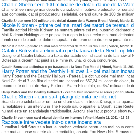
John Galliano, aparat de una dintre victimele sale |
Vineri, Martie 11, 2011 - 15:21
Charlie Sheen cere 100 milioane de dolari daune de la War
Charlie Sheen merge mai departe cu razboiul impotriva producatorilor serialu
atat compania, cat si producatorul serialului, cerand daune de 100 de milio
Charlie Sheen cere 100 milioane de dolari daune de la Warner Bros. |
Vineri, Martie 11
Nicole Kidman - printre cei mai mari detinatori de terenuri 
Familia actritei Nicole Kidman se numara printre cei mai puternici detinatori
Mail.Kidman Holdings este pe pozitia a opta in topul celor mai mari detinatori 
familia si rudele actritei detin o suprafata de teren de patru ori si jumatate
Nicole Kidman - printre cei mai mari detinatori de terenuri din lume |
Vineri, Martie 11
Catalin Botezatu a eliminat-o pe batausa de la Next Top Mo
Designerul Catalin Botezatu a taxat dur actele de indisciplina de la show-ul 
Botezatu a determinat juriul sa elimine nu una, ci doua concurente.
Catalin Botezatu a eliminat-o pe batausa de la Next Top Model |
Vineri, Martie 11, 201
Harry Potter and the Deathly Hallows 1 - cel mai bun incasa
Harry Potter and the Deathly Hallows - Partea 1 a obtinut cele mai mari incasa
Nord.Cel de-al 7-lea film al seriei are incasari de 657,24 milioane de dolari, i
record este detinut de Harry Potter si Piatra Filosofala, cu 657 milioane de do
Harry Potter and the Deathly Hallows 1 - cel mai bun incasator al seriei |
Vineri, Marti
Charlie Sheen - cum sa-ti plangi de mila pe internet
Scandalurile celebritatilor urmau un drum clasic in trecut:&nbsp; intai apare
la reabilitare si un interviu in The People sau o aparitie la Oprah, scrie Reu
nu mai este un scandalagiu traditionalist. Actorul si-a facut propriul show tv,
Charlie Sheen - cum sa-ti plangi de mila pe internet |
Vineri, Martie 11, 2011 - 13:28
Razboaie intre vedete intr-o carte incendiara
Jurnalistul Neil Strauss a luat la intrebari vedetele pentru cea mai noua carte
cele mai ascunse secrete ale celebritatilor, anunta Fox News.Neil Strauss 