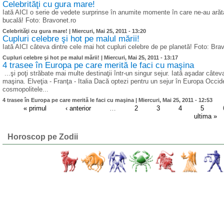
Celebrităţi cu gura mare!
Iată AICI o serie de vedete surprinse în anumite momente în care ne-au arătat
bucală! Foto: Bravonet.ro
Celebrităţi cu gura mare! |
Miercuri, Mai 25, 2011 - 13:20
Cupluri celebre şi hot pe malul mării!
Iată AICI câteva dintre cele mai hot cupluri celebre de pe planetă! Foto: Bra
Cupluri celebre şi hot pe malul mării! |
Miercuri, Mai 25, 2011 - 13:17
4 trasee în Europa pe care merită le faci cu maşina
...şi poţi străbate mai multe destinaţii într-un singur sejur. Iată aşadar cât
maşina. Elveţia - Franţa - Italia Dacă optezi pentru un sejur în Europa Occiden
cosmopolitele...
4 trasee în Europa pe care merită le faci cu maşina |
Miercuri, Mai 25, 2011 - 12:53
« primul
‹ anterior
…
2
3
4
5
ultima »
Horoscop pe Zodii