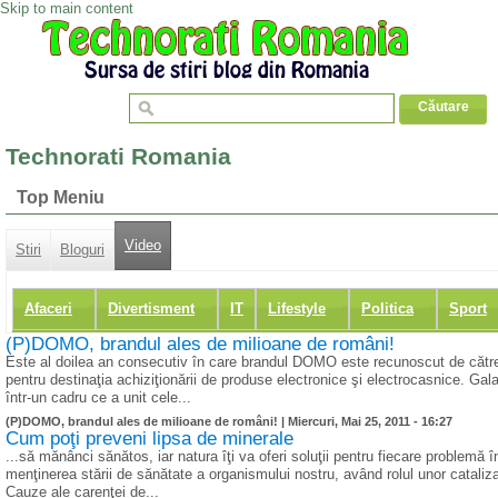
Skip to main content
Technorati Romania
Top Meniu
Video
Stiri
Bloguri
Afaceri
Divertisment
IT
Lifestyle
Politica
Sport
(P)DOMO, brandul ales de milioane de români!
Este al doilea an consecutiv în care brandul DOMO este recunoscut de către
pentru destinaţia achiziţionării de produse electronice şi electrocasnice. Gal
într-un cadru ce a unit cele...
(P)DOMO, brandul ales de milioane de români! |
Miercuri, Mai 25, 2011 - 16:27
Cum poţi preveni lipsa de minerale
...să mănânci sănătos, iar natura îţi va oferi soluţii pentru fiecare problemă 
menţinerea stării de sănătate a organismului nostru, având rolul unor cataliz
Cauze ale carenţei de...