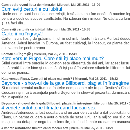
Cum poţi preveni lipsa de minerale |
Miercuri, Mai 25, 2011 - 16:00
Cum eviţi certurile cu iubitul
Unele certuri sunt benefice unei relaţii, însă altele nu fac decât să macine leg
pentru a ocoli cu succes conflictele. Nu izbucni din nimicuri Nu căuta cu lu
şi să faci din...
Cum eviţi certurile cu iubitul |
Miercuri, Mai 25, 2011 - 15:53
Cartofii nu îngraşă!
Cartofii sunt lipsiţi de grăsimi, fiind, în schimb, foarte hrănitori. Au fost de
America. Aduşi imediat în Europa, au fost cultivaţi, la început, ca plante deco
cultivarea lor pentru hrana...
Cartofii nu îngraşă! |
Miercuri, Mai 25, 2011 - 15:49
Kate versus Pippa. Care stil îţi place mai mult?
Stilul casual Între surorile Middleton este diferenţă de doi ani, iar acest luc
mică arată foarte bine şi nu ezită să îşi pună în valoare siluetele filiforme. 
comune: jeanşi...
Kate versus Pippa. Care stil îţi place mai mult? |
Miercuri, Mai 25, 2011 - 15:32
Beyonce - show-ul de la gala Billboard, plagiat în întregime
Şi-a ridicat premiul mulţumind fostelor componente ale trupei Destiny's Child
Cuccarini şi muză esenţială pentru Beyonce în show-ul prezentat duminică sea
făcut apariţia pe...
Beyonce - show-ul de la gala Billboard, plagiat în întregime |
Miercuri, Mai 25, 2011 -
4 vedete autohtone filmate cand faceau sex
Andreea Antonescu a fost socata cand un ziar de scandal a dat publicitatii un
Claus, un barbat cu care a avut o relatie de sase luni, iar la mijloc era si 
imagine, cu defapt ar nega toate femeile, ele fiind filmate cu camera ascunsa
4 vedete autohtone filmate cand faceau sex |
Miercuri, Mai 25, 2011 - 13:21