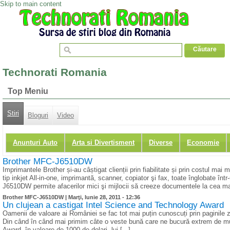
Skip to main content
Technorati Romania
Top Meniu
Stiri
Bloguri
Video
Anunturi Auto
Arta si Divertisment
Diverse
Economie
Brother MFC-J6510DW
Imprimantele Brother și-au câștigat clienții prin fiabilitate și prin costul
tip inkjet All-in-one, imprimantă, scanner, copiator şi fax, toate înglobate în
J6510DW permite afacerilor mici şi mijlocii să creeze documentele la cea mai în
Brother MFC-J6510DW |
Marţi, Iunie 28, 2011 - 12:36
Un clujean a castigat Intel Science and Technology Award
Oamenii de valoare ai României se fac tot mai puțin cunoscuți prin paginile 
Din când în când mai primim câte o veste bună care ne bucură extrem de mul
Award, în valoare de 1000 de dolari, lui [...]