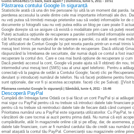
Guess who&#8217;s back, back again? |
Duminică, Iunie 5, 2011 - 10:51
Păstrarea contului Google în siguranță
Statisticile arată că una din trei persoane își uită la un moment dat parola.
pierderea accesului la unele dintre cele mai importante informații ale dvs. D
nu veți putea să trimiteți mesaje prietenilor sau să vedeți informațiile lor de
documente și fotografii sau nu veți putea edita un blog pe care poate îl actua
Google dorește să se asigure că există o modalitate prin care vă puteți reset
Puteți actualiza opțiunile de recuperare a parolei confirmând informațiile exi
cât furnizați mai multe opțiuni de recuperare a parolei, cu atât aveți mai mul
Toți utilizatorii de Conturi Google își pot reseta parola printr-un e-mail trimi
mesaj text trimis pe numărul lor de telefon de recuperare. Dacă utilizați Gma
răspunzând la întrebarea de securitate, dar numai după ce contul a fost inact
recuperare la contul dvs. Care e cea mai bună opțiune de recuperare și cu
Dacă pierdeți accesul la cont, Google vă poate ajuta să îl obțineți din nou, tr
intermediul unui mesaj text (SMS) sau al unui apel telefonic. Pentru a adăug
conectați-vă la pagina de setări a Contului Google; faceți clic pe Recuperarea
derulant și introduceți numărul de telefon. Nu vă faceți probleme pentru format
sunt opționale, dar vor fi și acestea acceptate. faceți clic pe Salvați. [[Visit 
Păstrarea contului Google în siguranță |
Sâmbătă, Iunie 4, 2011 - 15:46
Descoperă PayPal
Cumpără din întreaga lume Odată ce ți-ai făcut un cont PayPal și ai adăugat 
mai sigur cu PayPal pentru că nu trebuie să introduci datele tale financiare
pentru că nu trebuie să reintroduci datele tale de fiecare dată când cumperi ce
Prioritatea numărul unu a PayPal este siguranța utilizatorilor. Cu PayPal, te 
vânzătorii de care tocmai ai auzit pentru prima dată. Nu numai că ești acoperit
cumpărăturile, atât în magazinele online cât și pe eBay, dar, de asemenea, poț
datele tale financiare, cum ar fi numărul cardului tău de credit sau numărul 
email atașată la contul tău PayPal. Comercianții sau magazinele online prime