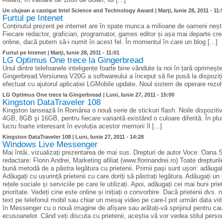
Un clujean a castigat Intel Science and Technology Award |
Marţi, Iunie 28, 2011 - 11
Furtul pe Intenet
Conținutul prezent pe internet are în spate munca a milioane de oameni neștiuți
Fiecare redactor, grafician, programator, games editor și așa mai departe cr
online, dacă putem să-i numit în acest fel. În momentul în care un blog [...]
Furtul pe Intenet |
Marţi, Iunie 28, 2011 - 11:01
LG Optimus One trece la Gingerbread
Unul dintre telefoanele inteligente foarte bine vândute la noi în țară oprimeș
Gingerbread.Versiunea V20G a softwareului a început să fie pusă la dispoziția
efectuat cu ajutorul aplicației LGMobile update. Noul sistem de operare rezol
LG Optimus One trece la Gingerbread |
Luni, Iunie 27, 2011 - 15:00
Kingston DataTraveler 108
Kingston lansează în România o nouă serie de stickuri flash. Noile dispozitiv
4GB, 8GB şi 16GB, pentru fiecare variantă existând o culoare diferită. În plu
lucru foarte interesant în evoluția acestor memorii îl [...]
Kingston DataTraveler 108 |
Luni, Iunie 27, 2011 - 14:28
Windows Live Messenger
Mai întâi, vizualizați prezentarea de mai sus. Drepturi de autor Voce: Oan
redactare: Florin Andrei, Marketing afiliat (www.florinandrei.ro) Toate drept
bună metodă de a păstra legătura cu prietenii. Primii pași sunt ușori: adăugați 
Adăugați cu ușurință prietenii cu care doriți să păstrați legătura. Adăugați un s
rețele sociale și serviciile pe care le utilizați. Apoi, adăugați cei mai buni prie
prioritate. Vedeți cine este online și inițiați o convorbire. Dacă prietenii dvs.
text pe telefonul mobil sau chiar un mesaj video pe care-l pot urmări data vi
în Messenger cu o nouă imagine de afișare sau arătați-vă sprijinul pentru cauz
ecusoanelor. Când veți discuta cu prietenii, aceștia vă vor vedea stilul perso