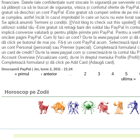
financiare. Datele tale confidențiale sunt stocate în siguranță pe serverele 
să plătești ca să te bucuri de siguranța, viteza și confortul oferite de PayPal.
gratuit să deschizi un cont PayPal -Este gratuit să cumperi online de pe mii d
ai cumpăra, astfel încât în cazul improbabil în care un lucru nu este livrat sau 
Se aplică anumiți Termeni și condiții. [[Visit blog to check out this spoiler]]
utilizezi soldul tău -Este gratuit să retragi bani din soldul tău PayPal în con
implică conversie valutară şi pentru plăţile primite prin PayPal. Pentru a veri
oricărei pagini PayPal. Cum îți faci un cont? Du-te la www.paypal.com și dă c
dă click pe butonul de mai jos. Fă-ți un cont PayPal acum. Selectează tipul
un cont Personal (personal) sau Premier (special). Completează formularul c
un card de credit? Du-te la www.paypal.com și conectează-te la contul tău 
Account Overview (Vizualizare cont), du-te în dreptul meniului Profile (Profi
Completează formularul și dă click pe Add Card (Adaugă card).
Descoperă PayPal |
Joi, Iunie 2, 2011 - 21:24
« primul
‹ anterior
…
2
3
4
5
ultima »
Horoscop pe Zodii