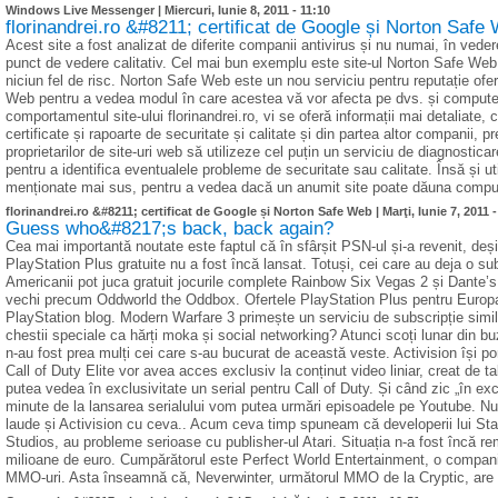
Windows Live Messenger |
Miercuri, Iunie 8, 2011 - 11:10
florinandrei.ro &#8211; certificat de Google și Norton Safe
Acest site a fost analizat de diferite companii antivirus și nu numai, în veder
punct de vedere calitativ. Cel mai bun exemplu este site-ul Norton Safe Web c
niciun fel de risc. Norton Safe Web este un nou serviciu pentru reputație of
Web pentru a vedea modul în care acestea vă vor afecta pe dvs. și computer
comportamentul site-ului florinandrei.ro, vi se oferă informații mai detaliate, c
certificate și rapoarte de securitate și calitate și din partea altor companii,
proprietarilor de site-uri web să utilizeze cel puțin un serviciu de diagnostica
pentru a identifica eventualele probleme de securitate sau calitate. Însă și util
menționate mai sus, pentru a vedea dacă un anumit site poate dăuna comput
florinandrei.ro &#8211; certificat de Google și Norton Safe Web |
Marţi, Iunie 7, 2011 
Guess who&#8217;s back, back again?
Cea mai importantă noutate este faptul că în sfârșit PSN-ul și-a revenit, deș
PlayStation Plus gratuite nu a fost încă lansat. Totuși, cei care au deja o s
Americanii pot juca gratuit jocurile complete Rainbow Six Vegas 2 și Dante’s I
vechi precum Oddworld the Oddbox. Ofertele PlayStation Plus pentru Europa 
PlayStation blog. Modern Warfare 3 primește un serviciu de subscripție simila
chestii speciale ca hărți moka și social networking? Atunci scoți lunar din b
n-au fost prea mulți cei care s-au bucurat de această veste. Activision își p
Call of Duty Elite vor avea acces exclusiv la conținut video liniar, creat de t
putea vedea în exclusivitate un serial pentru Call of Duty. Și când zic „în exc
minute de la lansarea serialului vom putea urmări episoadele pe Youtube. Nu p
laude și Activision cu ceva.. Acum ceva timp spuneam că developerii lui St
Studios, au probleme serioase cu publisher-ul Atari. Situația n-a fost încă re
milioane de euro. Cumpărătorul este Perfect World Entertainment, o compani
MMO-uri. Asta înseamnă că, Neverwinter, următorul MMO de la Cryptic, are ș