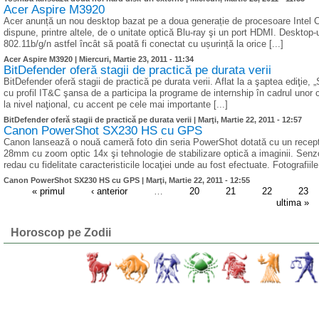
Acer Aspire M3920
Acer anunță un nou desktop bazat pe a doua generație de procesoare Intel C
dispune, printre altele, de o unitate optică Blu-ray şi un port HDMI. Desktop-
802.11b/g/n astfel încât să poată fi conectat cu ușurință la orice [...]
Acer Aspire M3920 |
Miercuri, Martie 23, 2011 - 11:34
BitDefender oferă stagii de practică pe durata verii
BitDefender oferă stagii de practică pe durata verii. Aflat la a şaptea ediţie, „
cu profil IT&C şansa de a participa la programe de internship în cadrul un
la nivel naţional, cu accent pe cele mai importante [...]
BitDefender oferă stagii de practică pe durata verii |
Marţi, Martie 22, 2011 - 12:57
Canon PowerShot SX230 HS cu GPS
Canon lansează o nouă cameră foto din seria PowerShot dotată cu un recep
28mm cu zoom optic 14x şi tehnologie de stabilizare optică a imaginii. Senzor
redau cu fidelitate caracteristicile locaţiei unde au fost efectuate. Fotografiile
Canon PowerShot SX230 HS cu GPS |
Marţi, Martie 22, 2011 - 12:55
« primul
‹ anterior
…
20
21
22
23
ultima »
Horoscop pe Zodii