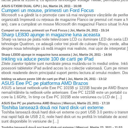
ASUS GTX590 DUAL GPU |
Joi, Martie 24, 2011 - 16:08
Cumperi un mouse, primesti un Ford Focus
Microsoft s-a gândit la o promoție care să mai revigoreze vânzările de perif
organizată împreună cu rețeaua de magazine Flanco iar premiul cel mare a f
ani), care a cumpărat un mouse Microsoft din magazinul Flanco situat în Arad, 
Cumperi un mouse, primesti un Ford Focus |
Joi, Martie 24, 2011 - 15:14
Sharp LE830 ajunge in magazine luna aceasta
Sharp va lansa pe piata noile televizoare LCD cu iluminare LED din seria L
tehnologie Quattron, ce adaugă celor trei pixeli de culoare (Roșu, verde, alb
despre noua tehnologie că redă imagini mai realiste, mai ușor de interpretat [.
Sharp LE830 ajunge in magazine luna aceasta |
Joi, Martie 24, 2011 - 14:54
Inkling va aduce peste 100 de carti pe iPad
Zilele ziarelor tipărite sunt numărate presa mutându-se în mediul online. Inkl
posesorii tabletelor iPad având acces la o colecție valoroasă. Cum pe nimeni
ebook readerele devin principalul suport pentru lectura al omului modern. Două
Inkling va aduce peste 100 de carti pe iPad |
Joi, Martie 24, 2011 - 13:12
ASUS Eee PC pe platforma AMD Brazos
ASUS a lansat netbook-urile Eee PC 1015B și 1215B bazate pe AMD Brazos.
nemaiîntâlnite la netbook-urile anterioare. Eee PC 1215B este un portabil cu
core la 1.6GHz, în timp ce Eee PC 1015B este versiunea cu LCD de [...]
ASUS Eee PC pe platforma AMD Brazos |
Miercuri, Martie 23, 2011 - 17:10
Toshiba lansează două noi hard disk-uri externe
Toshiba lansează două hard disk-uri externe cu port USB 3.0 pentru o transm
mai rapid față de USB 2.0, noile hard disk-uri nu profită în totalitate de 
sunt disponibile în versiune de [...]
Toshiba lansează două noi hard disk-uri externe |
Miercuri, Martie 23, 2011 - 11:53