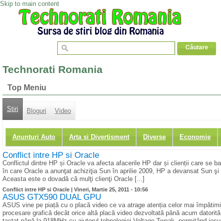
Skip to main content
Technorati Romania
Top Meniu
Stiri
Bloguri
Video
Anunturi Auto
Arta si Divertisment
Diverse
Economie
Conflict intre HP si Oracle
Conflictul dintre HP și Oracle va afecta afacerile HP dar și clienții care s
în care Oracle a anunţat achiziţia Sun în aprilie 2009, HP a devansat Sun ş
Aceasta este o dovadă că mulţi clienţi Oracle [...]
Conflict intre HP si Oracle |
Vineri, Martie 25, 2011 - 10:56
ASUS GTX590 DUAL GPU
ASUS vine pe piață cu o placă video ce va atrage atenția celor mai împătim
procesare grafică decât orice altă placă video dezvoltată până acum datorită
tactat până la 918MHz cu ajutorul tehnologiei Voltage Tweak, permițând jocuri