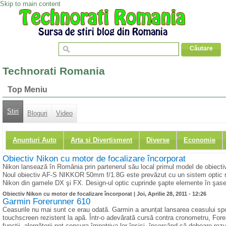
Skip to main content
Technorati Romania
Top Meniu
Stiri
Bloguri
Video
Anunturi Auto
Arta si Divertisment
Diverse
Economie
Obiectiv Nikon cu motor de focalizare încorporat
Nikon lansează în România prin partenerul său local primul model de obiect
Noul obiectiv AF-S NIKKOR 50mm f/1.8G este prevăzut cu un sistem optic re
Nikon din gamele DX şi FX. Design-ul optic cuprinde şapte elemente în şase g
Obiectiv Nikon cu motor de focalizare încorporat |
Joi, Aprilie 28, 2011 - 12:26
Garmin Forerunner 610
Ceasurile nu mai sunt ce erau odată. Garmin a anunțat lansarea ceasului sp
touchscreen rezistent la apă. Într-o adevărată cursă contra cronometru, Forer
funcții, alergătorii pot concura împotriva lor înșiși, încercând să doboare rez