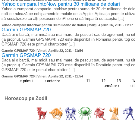
Yahoo cumpara IntoNow pentru 30 milioane de dolari
Yahoo a cumparat compania IntoNow pentru suma de 30 de milioane de dolari
soft ce rulează pe echipamentele mobile de la Apple. Aplicația permite utiliz
să socializeze cu alți posesorii de iPhone și să împartă cu aceștia [...]
Yahoo cumpara IntoNow pentru 30 milioane de dolari |
Marţi, Aprilie 26, 2011 - 11:17
Garmin GPSMAP 720
Dacă ai o barcă, mai mică sau mai mare, de pescuit sau de agrement, nu uita
(la propriu). Garmin GPSMAP® 720 este disponibil în România pentru toți cond
GPSMAP 720 este primul chartplotter [...]
Garmin GPSMAP 720 |
Vineri, Aprilie 22, 2011 - 11:54
Garmin GPSMAP 720
Dacă ai o barcă, mai mică sau mai mare, de pescuit sau de agrement, nu uita
(la propriu). Garmin GPSMAP® 720 este disponibil în România pentru toți cond
GPSMAP 720 este primul chartplotter [...]
Garmin GPSMAP 720 |
Vineri, Aprilie 22, 2011 - 11:54
« primul
‹ anterior
…
11
12
13
1
următor ›
ul
Horoscop pe Zodii