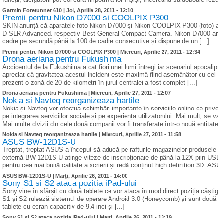
Garmin Forerunner 610 |
Joi, Aprilie 28, 2011 - 12:10
Premii pentru Nikon D7000 si COOLPIX P300
SKIN anunță că aparatele foto Nikon D7000 şi Nikon COOLPIX P300 (foto) au 
D-SLR Advanced, respectiv Best General Compact Camera. Nikon D7000 are
cadre pe secundă până la 100 de cadre consecutive și dispune de un [...]
Premii pentru Nikon D7000 si COOLPIX P300 |
Miercuri, Aprilie 27, 2011 - 12:34
Drona aeriana pentru Fukushima
Accidentul de la Fukushima a dat fiori unei lumi întregi iar scenariul apocalipt
apreciat că gravitatea acestui incident este maximă fiind asemănător cu cel d
prezent o zonă de 20 de kilometri în jurul centralei a fost complet [...]
Drona aeriana pentru Fukushima |
Miercuri, Aprilie 27, 2011 - 12:07
Nokia si Navteq reorganizeaza hartile
Nokia și Navteq vor efectua schimbări importante în serviciile online ce pri
pe integrarea serviciilor sociale și pe experiența utilizatorului. Mai mult, se 
Mai multe divizii din cele două companii vor fi transferate într-o nouă entitate
Nokia si Navteq reorganizeaza hartile |
Miercuri, Aprilie 27, 2011 - 11:58
ASUS BW-12D1S-U
Treptat, treptat ASUS a început să aducă pe rafturile magazinelor produsele e
externă BW-12D1S-U atinge viteze de inscripționare de până la 12X prin USB
pentru cea mai bună calitate a scrierii și redă conținut high definition 3D. 
ASUS BW-12D1S-U |
Marţi, Aprilie 26, 2011 - 14:00
Sony S1 si S2 ataca pozitia iPad-ului
Sony vine în sfârșit cu două tablete ce vor ataca în mod direct poziția câști
S1 și S2 rulează sistemul de operare Android 3.0 (Honeycomb) și sunt două co
tablete cu ecran capacitiv de 9.4 inci și [...]
Sony S1 si S2 ataca pozitia iPad-ului |
Marţi, Aprilie 26, 2011 - 13:19