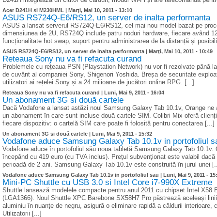
Acer D241H si M230HML |
Marţi, Mai 10, 2011 - 13:10
ASUS RS724Q-E6/RS12, un server de inalta performanta
ASUS a lansat serverul RS724Q-E6/RS12, cel mai nou model bazat pe proces
dimensiunea de 2U, RS724Q include patru noduri hardware, fiecare având 12 
funcționalitate hot swap, suport pentru administrarea de la distanță și posibi
ASUS RS724Q-E6/RS12, un server de inalta performanta |
Marţi, Mai 10, 2011 - 10:49
Reteaua Sony nu va fi refacuta curand
Problemele cu rețeaua PSN (Playstation Network) nu vor fi rezolvate până la 
de cuvânt al companiei Sony, Shigenori Yoshida. Breșa de securitate exploa
utilizatori ai rețelei Sony și a 24 milioane de jucători online RPG. [...]
Reteaua Sony nu va fi refacuta curand |
Luni, Mai 9, 2011 - 16:04
Un abonament 3G si două cartele
Dacă Vodafone a lansat astăzi noul Samsung Galaxy Tab 10.1v, Orange ne ad
un abonament în care sunt incluse două cartele SIM. Colibri Mix oferă clienți
fiecare dispozitiv: o cartelă SIM care poate fi folosită pentru conectarea [...]
Un abonament 3G si două cartele |
Luni, Mai 9, 2011 - 15:32
Vodafone aduce Samsung Galaxy Tab 10.1v in portofoliul s
Vodafone aduce în portofoliul său noua tabletă Samsung Galaxy Tab 10.1v. Ope
începând cu 419 euro (cu TVA inclus). Prețul subvenționat este valabil dacă
perioadă de 2 ani. Samsung Galaxy Tab 10.1v este construită în jurul unei [..
Vodafone aduce Samsung Galaxy Tab 10.1v in portofoliul sau |
Luni, Mai 9, 2011 - 15
Mini-PC Shuttle cu USB 3.0 si Intel Core i7-990X Extreme
Shuttle lansează modelele compacte pentru anul 2011 cu chipset Intel X58 Ex
(LGA1366). Noul Shuttle XPC Barebone SX58H7 Pro păstrează aceleași linii
aluminiu în nuanțe de negru, asigură o eliminare rapidă a căldurii interioare, 
Utilizatorii [...]