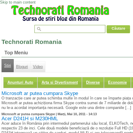
Skip to main content
Technorati Romania
Top Meniu
Stiri
Bloguri
Video
Anunturi Auto
Arta si Divertisment
Diverse
Economie
Microsoft ar putea cumpara Skype
O tranzacție care ar putea schimba multe în modul în care se împarte piața co
Microsoft ar putea achiziționa firma Skype contra sumei de 7 miliarde de dolar
nu le-a acordat importanța necesară. Google este una dintre companiile [...]
Microsoft ar putea cumpara Skype |
Marţi, Mai 10, 2011 - 14:13
Acer D241H si M230HML
Acer aduce în România prin intermediul partenerului său local, ELKOTech,
respectiv 23 de inci. Cele două modele beneficiază de o rezoluție Full HD (19
D241H integrează un cititor de carduri, modul Wi-Fi și are telecomandă pentru 