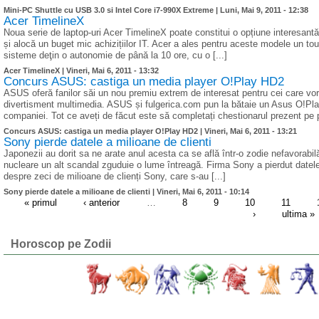
Mini-PC Shuttle cu USB 3.0 si Intel Core i7-990X Extreme |
Luni, Mai 9, 2011 - 12:38
Acer TimelineX
Noua serie de laptop-uri Acer TimelineX poate constitui o opțiune interesantă 
și alocă un buget mic achizițiilor IT. Acer a ales pentru aceste modele un tou
sisteme deţin o autonomie de până la 10 ore, cu o [...]
Acer TimelineX |
Vineri, Mai 6, 2011 - 13:32
Concurs ASUS: castiga un media player O!Play HD2
ASUS oferă fanilor săi un nou premiu extrem de interesat pentru cei care vor 
divertisment multimedia. ASUS și fulgerica.com pun la bătaie un Asus O!Play
companiei. Tot ce aveți de făcut este să completați chestionarul prezent pe p
Concurs ASUS: castiga un media player O!Play HD2 |
Vineri, Mai 6, 2011 - 13:21
Sony pierde datele a milioane de clienti
Japonezii au dorit sa ne arate anul acesta ca se află într-o zodie nefavorabi
nucleare un alt scandal zguduie o lume întreagă. Firma Sony a pierdut datele 
despre zeci de milioane de clienți Sony, care s-au [...]
Sony pierde datele a milioane de clienti |
Vineri, Mai 6, 2011 - 10:14
« primul
‹ anterior
…
8
9
10
11
›
ultima »
Horoscop pe Zodii