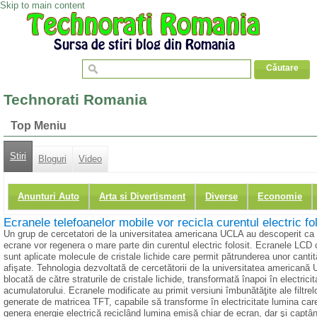
Skip to main content
Technorati Romania
Top Meniu
Stiri
Bloguri
Video
Anunturi Auto
Arta si Divertisment
Diverse
Economie
Ecranele telefoanelor mobile vor recicla curentul electric fol
Un grup de cercetatori de la universitatea americana UCLA au descoperit ca
ecrane vor regenera o mare parte din curentul electric folosit. Ecranele LCD o
sunt aplicate molecule de cristale lichide care permit pătrunderea unor cantită
afişate. Tehnologia dezvoltată de cercetătorii de la universitatea americană
blocată de către straturile de cristale lichide, transformată înapoi în electrici
acumulatorului. Ecranele modificate au primit versiuni îmbunătăţite ale filtrel
generate de matricea TFT, capabile să transforme în electricitate lumina care a
genera energie electrică reciclând lumina emisă chiar de ecran, dar şi captâ