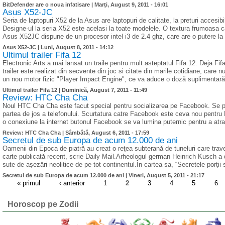
BitDefender are o noua infatisare |
Marţi, August 9, 2011 - 16:01
Asus X52-JC
Seria de laptopuri X52 de la Asus are laptopuri de calitate, la preturi acces
Designe-ul la seria X52 este acelasi la toate modelele. O textura frumoasa c
Asus X52JC dispune de un procesor intel i3 de 2.4 ghz, care are o putere la 
Asus X52-JC |
Luni, August 8, 2011 - 14:12
Ultimul trailer Fifa 12
Electronic Arts a mai lansat un traile pentru mult asteptatul Fifa 12. Deja Fif
trailer este realizat din secvente din joc si citate din marile cotidiane, care 
un nou motor fizic "Player Impact Engine", ce va aduce o doză suplimentară d
Ultimul trailer Fifa 12 |
Duminică, August 7, 2011 - 11:49
Review: HTC Cha Cha
Noul HTC Cha Cha este facut special pentru socializarea pe Facebook. Se po
partea de jos a telefonului. Scurtatura catre Facebook este ceva nou pentru H
o conexiune la internet butonul Facebook se va lumina puternic pentru a atrag
Review: HTC Cha Cha |
Sâmbătă, August 6, 2011 - 17:59
Secretul de sub Europa de acum 12.000 de ani
Oamenii din Epoca de piatră au creat o reţea subterană de tuneluri care trav
carte publicată recent, scrie Daily Mail.Arheologul german Heinrich Kusch a d
sute de aşezări neolitice de pe tot continentul.În cartea sa, “Secretele porţii
Secretul de sub Europa de acum 12.000 de ani |
Vineri, August 5, 2011 - 21:17
« primul
‹ anterior
1
2
3
4
5
6
Horoscop pe Zodii