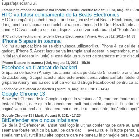
suprafaţa ecranului.
Ecranele telefoanelor mobile vor recicla curentul electric folosit |
Luni, August 15, 20
HTC va folosi echipamente de la Beats Electronics
HTC a cumpărat pachetul majoritar de acţiuni (51%) al Beats Electronics, c
dar şi pentru colaborarea cu celebrul rapper american Dr. Dre. Rezultatele ac
cand HTC va scoate o serie de dispozitive ce vor purta brand-ul "Beats Aud
HTC va folosi echipamente de la Beats Electronics |
Vineri, August 12, 2011 - 14:53
iPhone 5 apare in toamna
Nici nu au apucat bine sa se obisnuiasca utilizatorii cu iPhone 4, ca cei de 
gadget, iPhone 5. Acest lucru se va intampla anul acesta in septembrie, ma
initial (anul acesta in iunie) si este deja un subiect ce starneste multe discut
iPhone 5 apare in toamna |
Joi, August 11, 2011 - 15:30
Facebook va fi atacat de hackeri
Gruparea de hackeri Anonymus a anuntat ca pe data de 5 noiembrie anul aces
de Zuckerberg. Scopul acestui atac este evidentierea vulnerabilitatii retelei de s
gruparea Anonymus au declarat ca vor sa distruga Facebook-ul pentru ca ace
Facebook va fi atacat de hackeri |
Miercuri, August 10, 2011 - 14:47
Google Chrome 13
Browserul Chrome de la Google a ajuns la versiunea 13, care are foarte multe
Instant Pages, care ajuta la o incarcare mult mai rapida a paginii. Functia Ins
pagină web au probabilitatea cea mai mare de a fi accesate, încărcând apoi 
Google Chrome 13 |
Marţi, August 9, 2011 - 17:23
BitDefender are o noua infatisare
Cei de la BitDefender au lansat noul logo in ultima conferinta pe care au avut-
seamana foarte mult cu balaurul pe care dacii il aveau cu ei in lupte pentru a
speria romanii, turcii sau alte popoare care ne puneau in primejdie tara. Acum