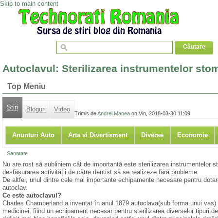
Skip to main content
Autoclavul: Sterilizarea instrumentelor sto
Top Meniu
Stiri
Bloguri
Video
Trimis de
Andrei Manea
on Vin, 2018-03-30 11:09
Anunturi Auto
Arta si Divertisment
Diverse
Economie
Sanatate
Nu are rost să subliniem cât de importantă este sterilizarea instrumentelor st
desfășurarea activității de către dentist să se realizeze fără probleme.
De altfel, unul dintre cele mai importante echipamente necesare pentru dotarea
autoclav.
Ce este autoclavul?
Charles Chamberland a inventat în anul 1879 autoclava(sub forma unui vas) 
medicinei, fiind un echipament necesar pentru sterilizarea diverselor tipuri d