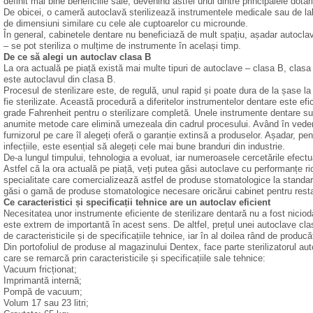
definit mai bine beneficiile sale, devenind astfel unul dintre principalele dotări 
De obicei, o cameră autoclavă sterilizează instrumentele medicale sau de lab
de dimensiuni similare cu cele ale cuptoarelor cu microunde.
În general, cabinetele dentare nu beneficiază de mult spațiu, așadar autocla
– se pot steriliza o mulțime de instrumente în același timp.
De ce să alegi un autoclav clasa B
La ora actuală pe piață există mai multe tipuri de autoclave – clasa B, clasa S
este autoclavul din clasa B.
Procesul de sterilizare este, de regulă, unul rapid și poate dura de la șase la
fie sterilizate. Această procedură a diferitelor instrumentelor dentare este ef
grade Fahrenheit pentru o sterilizare completă. Unele instrumente dentare sunt
anumite metode care elimină umezeala din cadrul procesului. Având în vedere 
furnizorul pe care îl alegeți oferă o garanție extinsă a produselor. Așadar, pe
infecțiile, este esențial să alegeți cele mai bune branduri din industrie.
De-a lungul timpului, tehnologia a evoluat, iar numeroasele cercetările efect
Astfel că la ora actuală pe piață, veți putea găsi autoclave cu performanțe ri
specialitate care comercializează astfel de produse stomatologice la standar
găsi o gamă de produse stomatologice necesare oricărui cabinet pentru restaur
Ce caracteristici și specificații tehnice are un autoclav eficient
Necesitatea unor instrumente eficiente de sterilizare dentară nu a fost nicio
este extrem de importantă în acest sens. De altfel, prețul unei autoclave clasa
de caracteristicile și de specificațiile tehnice, iar în al doilea rând de producăto
Din portofoliul de produse al magazinului Dentex, face parte sterilizatorul au
care se remarcă prin caracteristicile și specificațiile sale tehnice:
Vacuum fricționat;
Imprimantă internă;
Pompă de vacuum;
Volum 17 sau 23 litri;