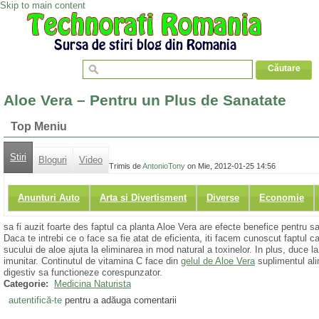
Skip to main content
Aloe Vera – Pentru un Plus de Sanatate
Top Meniu
Stiri
Bloguri
Video
Trimis de
AntonioTony
on Mie, 2012-01-25 14:56
Anunturi Auto
Arta si Divertisment
Diverse
Economie
sa fi auzit foarte des faptul ca planta Aloe Vera are efecte benefice pentru s
Daca te intrebi ce o face sa fie atat de eficienta, iti facem cunoscut faptul 
sucului de aloe ajuta la eliminarea in mod natural a toxinelor. In plus, duce la
imunitar. Continutul de vitamina C face din
gelul de Aloe Vera
suplimentul alim
digestiv sa functioneze corespunzator.
Categorie:
Medicina Naturista
autentifică-te
pentru a adăuga comentarii