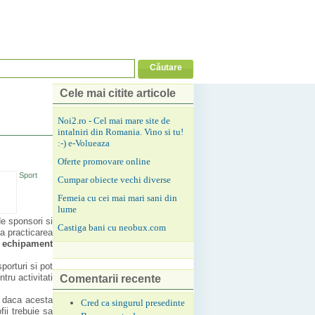
Cele mai citite articole
Noi2.ro - Cel mai mare site de
intalniri din Romania. Vino si tu!
:-) e-Volueaza
Oferte promovare online
Sport
Cumpar obiecte vechi diverse
Femeia cu cei mai mari sani din
lume
de sponsori si
Castiga bani cu neobux.com
pa practicarea
i
echipament
orturi si pot
ntru activitati
Comentarii recente
u daca acesta
Cred ca singurul presedinte
ii trebuie sa