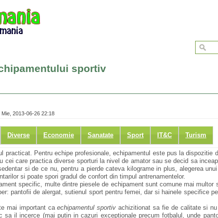
echipamentului sportiv
 Mie, 2013-06-26 22:18
Diverse
Economie
Sanatate
Sport
IT&C
Turism
ul practicat. Pentru echipe profesionale, echipamentul este pus la dispozitie 
ru cei care practica diverse sporturi la nivel de amator sau se decid sa incea
 sedentar si de ce nu, pentru a pierde cateva kilograme in plus, alegerea unu
tarilor si poate spori gradul de confort din timpul antrenamentelor.
ipament specific, multe dintre piesele de echipament sunt comune mai multor sp
liber: pantofii de alergat, sutienul sport pentru femei, dar si hainele specifice pe
ste mai important ca
echipamentul sportiv
achizitionat sa fie de calitate si n
c sa il incerce (mai putin in cazuri exceptionale precum fotbalul, unde pantof