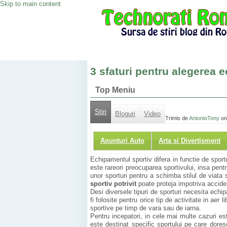
Skip to main content
3 sfaturi pentru alegerea 
Top Meniu
Stiri
Bloguri
Video
Trimis de
AntonioTony
on
Anunturi Auto
Arta si Divertisment
Echipamentul sportiv difera in functie de sport
este rareori preocuparea sportivului, insa pent
unor sporturi pentru a schimba stilul de viata
sportiv potrivit
poate proteja impotriva acciden
Desi diversele tipuri de sporturi necesita ech
fi folosite pentru orice tip de activitate in aer 
sportive pe timp de vara sau de iarna.
Pentru incepatori, in cele mai multe cazuri e
este destinat specific sportului pe care dores