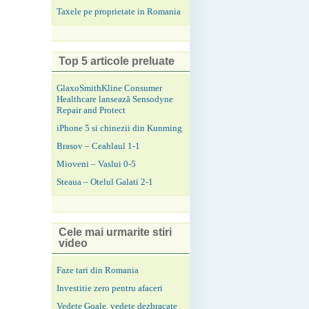
Taxele pe proprietate in Romania
Top 5 articole preluate
GlaxoSmithKline Consumer
Healthcare lansează Sensodyne
Repair and Protect
iPhone 5 si chinezii din Kunming
Brasov – Ceahlaul 1-1
Mioveni – Vaslui 0-5
Steaua – Otelul Galati 2-1
Cele mai urmarite stiri
video
Faze tari din Romania
Investitie zero pentru afaceri
Vedete Goale, vedete dezbracate