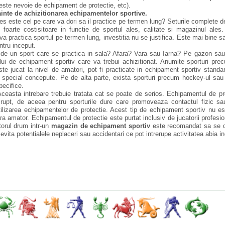
este nevoie de echipament de protectie, etc).
ainte de achizitionarea echipamentelor sportive.
les este cel pe care va dori sa il practice pe termen lung? Seturile complete 
 foarte costisitoare in functie de sportul ales, calitate si magazinul ales
a practica sportul pe termen lung, investitia nu se justifica. Este mai bine 
ntru inceput.
 de un sport care se practica in sala? Afara? Vara sau Iarna? Pe gazon sa
ului de echipament sportiv care va trebui achizitionat. Anumite sporturi pre
este jucat la nivel de amatori, pot fi practicate in echipament sportiv standa
ice special concepute. Pe de alta parte, exista sporturi precum hockey-ul sau 
pecifice.
ceasta intrebare trebuie tratata cat se poate de serios. Echipamentul de pr
 rupt, de aceea pentru sporturile dure care promoveaza contactul fizic 
ilizarea echipamentelor de protectie. Acest tip de echipament sportiv nu est
ara amator. Echipamentul de protectie este purtat inclusiv de jucatorii profesio
torul drum intr-un
magazin de echipament sportiv
este recomandat sa se d
evita potentialele neplaceri sau accidentari ce pot intrerupe activitatea abia i