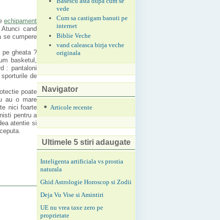
Basescu asta dupa cum se
vede
Cum sa castigam banuti pe
de
echipament
internet
. Atunci cand
Biblie Veche
sa se cumpere
vand caleasca birja veche
u pe gheata ?
originala
cum basketul,
rd : pantaloni
sporturile de
Navigator
otectie poate
sau au o mare
Articole recente
e nici foarte
nisti pentru a
ea atentie si
nceputa.
Ultimele 5 stiri adaugate
Inteligenta artificiala vs prostia
naturala
Ghid Astrologie Horoscop si Zodii
Deja Vu Vise si Amintiri
UE nu vrea taxe zero pe
proprietate