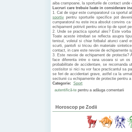
aiba crampoane, la sporturile de contact unde 
Lucruri care trebuie luate in considerare in
1. Cat de sigur este cumparatorul ca sportul a
sportiv
pentru sporturile specifice pot deveni
cumparatorul nu este inca absolut convins ca v
echipament potrivit pentru orice tip de sport pe
2. Unde se practica sportul ales? Este vorba
Toate aceste intrebari se reflecta asupra tip
tenisul, voleiul si chiar fotbalul atunci cand 
scurti, pantofi si tricou din materiale sintet
contact, in care este nevoie de echipamente s
3. Este nevoie de echipament de protectie? A
face diferenta intre o rana usoara si un os
probabilitate de accidentare, se recomanda ut
costisitor si nici nu vor face practicantul sa p
se feri de accidentari grave, astfel ca la urma
sectiunii cu echipamente de protectie pentru a 
Categorie:
Sport
autentifică-te
pentru a adăuga comentarii
Horoscop pe Zodii