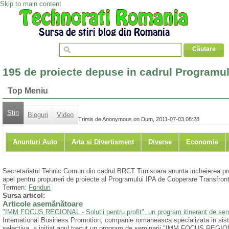
Skip to main content
195 de proiecte depuse in cadrul Programu
Top Meniu
Stiri
Bloguri
Video
Trimis de Anonymous on Dum, 2011-07-03 08:28
Anunturi Auto
Arta si Divertisment
Diverse
Economie
Secretariatul Tehnic Comun din cadrul BRCT Timisoara anunta incheierea proc
apel pentru propuneri de proiecte al Programului IPA de Cooperare Transfron
Termen:
Fonduri
Sursa articol:
Articole asemănătoare
"IMM FOCUS REGIONAL - Solutii pentru profit", un program itinerant de semin
International Business Promotion, companie romaneasca specializata in sist
selectiva, a initiat anul trecut un program de seminarii "IMM FOCUS REGIONA