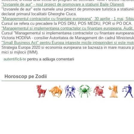
"Izvoarele de aur" - noul proiect de promovare a statiunii Baile Olanesti
"Izvoarele de aur" este numele unui proiect de promovare turistica a statiuni
declarat primarul localitatii Gheorghe Ciuca.
"Managementul contractelor cu finantare europeana", 30 aprilie - 1 mai, Sibi
Cursul se refera cu precadere la POS DRU, POS MEDIU, POR si PO DCA.
"Managementul si implementarea contractelor cu finantare europeana. Audit. A
Cursul "Managementul si implementarea contractelor cu finantare europeana. Au
Victoria HODINA - consilier Autoritatea de Management din cadrul Ministerului
"Small Business Act" pentru Europa intareste micile intreprinderi si este mot
Strategia Europa 2020 si economia europeana se bazeaza in mare masura pe va
mici si mijlocii (IMM).
autentifică-te
pentru a adăuga comentarii
Horoscop pe Zodii