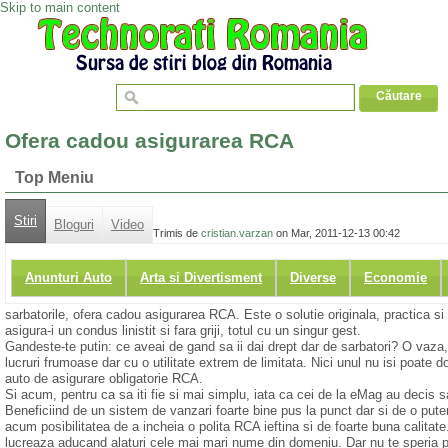
Skip to main content
Ofera cadou asigurarea RCA
Top Meniu
Stiri
Bloguri
Video
Trimis de
cristian.varzan
on Mar, 2011-12-13 00:42
Anunturi Auto
Arta si Divertisment
Diverse
Economie
sarbatorile, ofera cadou asigurarea RCA. Este o solutie originala, practica si
asigura-i un condus linistit si fara griji, totul cu un singur gest.
Gandeste-te putin: ce aveai de gand sa ii dai drept dar de sarbatori? O vaza,
lucruri frumoase dar cu o utilitate extrem de limitata. Nici unul nu isi poate
auto de asigurare obligatorie RCA.
Si acum, pentru ca sa iti fie si mai simplu, iata ca cei de la eMag au decis s
Beneficiind de un sistem de vanzari foarte bine pus la punct dar si de o pute
acum posibilitatea de a incheia o polita RCA ieftina si de foarte buna calitate
lucreaza aducand alaturi cele mai mari nume din domeniu. Dar nu te speria pe