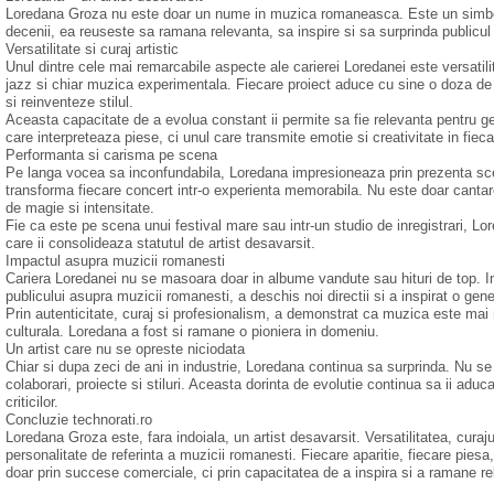
Loredana Groza nu este doar un nume in muzica romaneasca. Este un simbol al 
decenii, ea reuseste sa ramana relevanta, sa inspire si sa surprinda publicul 
Versatilitate si curaj artistic
Unul dintre cele mai remarcabile aspecte ale carierei Loredanei este versatili
jazz si chiar muzica experimentala. Fiecare proiect aduce cu sine o doza d
si reinventeze stilul.
Aceasta capacitate de a evolua constant ii permite sa fie relevanta pentru gen
care interpreteaza piese, ci unul care transmite emotie si creativitate in fieca
Performanta si carisma pe scena
Pe langa vocea sa inconfundabila, Loredana impresioneaza prin prezenta sce
transforma fiecare concert intr-o experienta memorabila. Nu este doar cant
de magie si intensitate.
Fie ca este pe scena unui festival mare sau intr-un studio de inregistrari, L
care ii consolideaza statutul de artist desavarsit.
Impactul asupra muzicii romanesti
Cariera Loredanei nu se masoara doar in albume vandute sau hituri de top. I
publicului asupra muzicii romanesti, a deschis noi directii si a inspirat o gener
Prin autenticitate, curaj si profesionalism, a demonstrat ca muzica este mai 
culturala. Loredana a fost si ramane o pioniera in domeniu.
Un artist care nu se opreste niciodata
Chiar si dupa zeci de ani in industrie, Loredana continua sa surprinda. Nu se
colaborari, proiecte si stiluri. Aceasta dorinta de evolutie continua sa ii aduca
criticilor.
Concluzie technorati.ro
Loredana Groza este, fara indoiala, un artist desavarsit. Versatilitatea, curaj
personalitate de referinta a muzicii romanesti. Fiecare aparitie, fiecare piesa
doar prin succese comerciale, ci prin capacitatea de a inspira si a ramane re