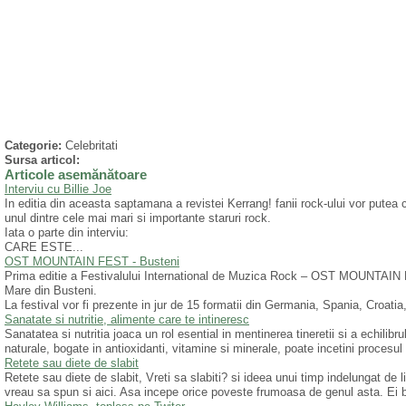
Categorie:
Celebritati
Sursa articol:
Articole asemănătoare
Interviu cu Billie Joe
In editia din aceasta saptamana a revistei Kerrang! fanii rock-ului vor putea ci
unul dintre cele mai mari si importante staruri rock.
Iata o parte din interviu:
CARE ESTE...
OST MOUNTAIN FEST - Busteni
Prima editie a Festivalului International de Muzica Rock – OST MOUNTAIN 
Mare din Busteni.
La festival vor fi prezente in jur de 15 formatii din Germania, Spania, Croatia,
Sanatate si nutritie, alimente care te intineresc
Sanatatea si nutritia joaca un rol esential in mentinerea tineretii si a echili
naturale, bogate in antioxidanti, vitamine si minerale, poate incetini procesul 
Retete sau diete de slabit
Retete sau diete de slabit, Vreti sa slabiti? si ideea unui timp indelungat de 
vreau sa spun si aici. Asa incepe orice poveste frumoasa de genul asta. Ei b