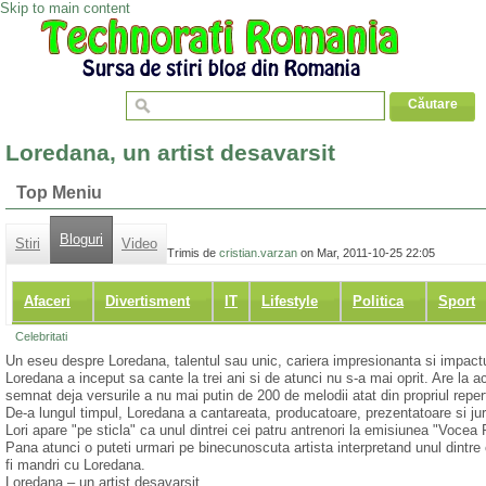
Skip to main content
Loredana, un artist desavarsit
Top Meniu
Bloguri
Stiri
Video
Trimis de
cristian.varzan
on Mar, 2011-10-25 22:05
Afaceri
Divertisment
IT
Lifestyle
Politica
Sport
Celebritati
Un eseu despre Loredana, talentul sau unic, cariera impresionanta si impact
Loredana a inceput sa cante la trei ani si de atunci nu s-a mai oprit. Are la 
semnat deja versurile a nu mai putin de 200 de melodii atat din propriul repertor
De-a lungul timpul, Loredana a cantareata, producatoare, prezentatoare si j
Lori apare "pe sticla" ca unul dintrei cei patru antrenori la emisiunea "Voce
Pana atunci o puteti urmari pe binecunoscuta artista interpretand unul dintre 
fi mandri cu Loredana.
Loredana – un artist desavarsit