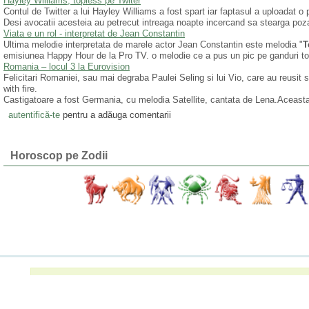
Hayley Williams, topless pe Twiter
Contul de Twitter a lui Hayley Williams a fost spart iar faptasul a uploadat o
Desi avocatii acesteia au petrecut intreaga noapte incercand sa stearga poza 
Viata e un rol - interpretat de Jean Constantin
Ultima melodie interpretata de marele actor Jean Constantin este melodia "
T
emisiunea Happy Hour de la Pro TV. o melodie ce a pus un pic pe ganduri toti
Romania – locul 3 la Eurovision
Felicitari Romaniei, sau mai degraba Paulei Seling si lui Vio, care au reusi
with fire.
Castigatoare a fost Germania, cu melodia Satellite, cantata de Lena.Aceasta 
autentifică-te
pentru a adăuga comentarii
Horoscop pe Zodii