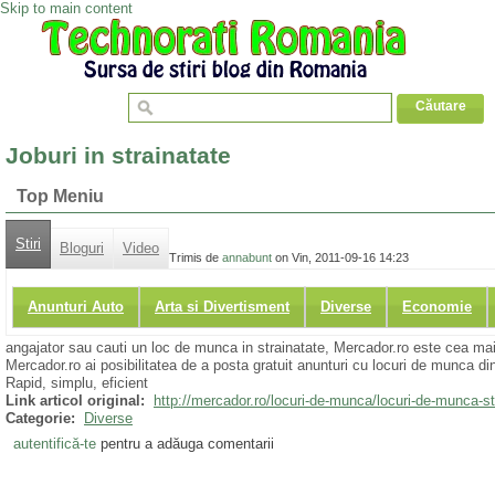
Skip to main content
Joburi in strainatate
Top Meniu
Stiri
Bloguri
Video
Trimis de
annabunt
on Vin, 2011-09-16 14:23
Anunturi Auto
Arta si Divertisment
Diverse
Economie
angajator sau cauti un loc de munca in strainatate, Mercador.ro este cea ma
Mercador.ro ai posibilitatea de a posta gratuit anunturi cu locuri de munca din 
Rapid, simplu, eficient
Link articol original:
http://mercador.ro/locuri-de-munca/locuri-de-munca-st
Categorie:
Diverse
autentifică-te
pentru a adăuga comentarii