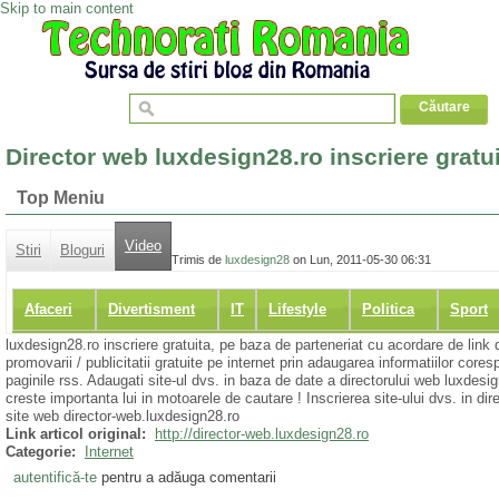
Skip to main content
Director web luxdesign28.ro inscriere gratu
Top Meniu
Video
Stiri
Bloguri
Trimis de
luxdesign28
on Lun, 2011-05-30 06:31
Afaceri
Divertisment
IT
Lifestyle
Politica
Sport
luxdesign28.ro inscriere gratuita, pe baza de parteneriat cu acordare de link do
promovarii / publicitatii gratuite pe internet prin adaugarea informatiilor core
paginile rss. Adaugati site-ul dvs. in baza de date a directorului web luxdesig
creste importanta lui in motoarele de cautare ! Inscrierea site-ului dvs. in di
site web director-web.luxdesign28.ro
Link articol original:
http://director-web.luxdesign28.ro
Categorie:
Internet
autentifică-te
pentru a adăuga comentarii