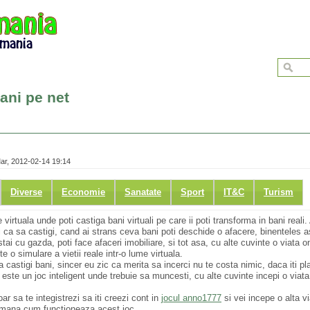
ani pe net
ar, 2012-02-14 19:14
Diverse
Economie
Sanatate
Sport
IT&C
Turism
irtuala unde poti castiga bani virtuali pe care ii poti transforma in bani reali.
ti ca sa castigi, cand ai strans ceva bani poti deschide o afacere, binenteles 
a stai cu gazda, poti face afaceri imobiliare, si tot asa, cu alte cuvinte o viata 
e o simulare a vietii reale intr-o lume virtuala.
sa castigi bani, sincer eu zic ca merita sa incerci nu te costa nimic, daca iti pl
 este un joc inteligent unde trebuie sa muncesti, cu alte cuvinte incepi o viat
ar sa te integistrezi sa iti creezi cont in
jocul anno1777
si vei incepe o alta v
 romana cum functioneaza acest joc.