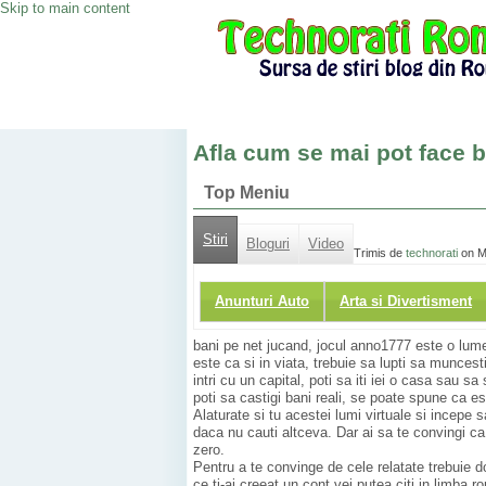
Skip to main content
Afla cum se mai pot face b
Top Meniu
Stiri
Bloguri
Video
Trimis de
technorati
on M
Anunturi Auto
Arta si Divertisment
bani pe net jucand, jocul anno1777 este o lume v
este ca si in viata, trebuie sa lupti sa munces
intri cu un capital, poti sa iti iei o casa sau s
poti sa castigi bani reali, se poate spune ca est
Alaturate si tu acestei lumi virtuale si incepe 
daca nu cauti altceva. Dar ai sa te convingi ca
zero.
Pentru a te convinge de cele relatate trebuie do
ce ti-ai creeat un cont vei putea citi in limba