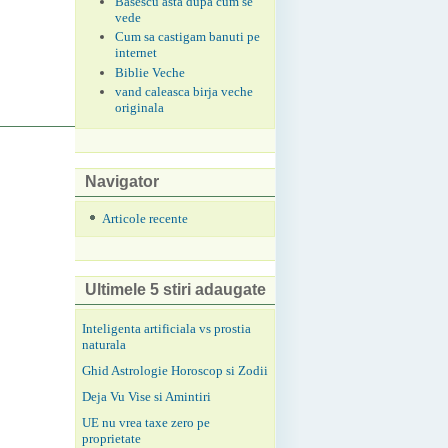
Basescu asta dupa cum se
vede
Cum sa castigam banuti pe
internet
Biblie Veche
vand caleasca birja veche
originala
Navigator
Articole recente
Ultimele 5 stiri adaugate
Inteligenta artificiala vs prostia
naturala
Ghid Astrologie Horoscop si Zodii
Deja Vu Vise si Amintiri
UE nu vrea taxe zero pe
proprietate