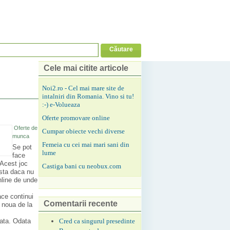
Cele mai citite articole
Noi2.ro - Cel mai mare site de
intalniri din Romania. Vino si tu!
:-) e-Volueaza
Oferte promovare online
Oferte de
Cumpar obiecte vechi diverse
munca
Femeia cu cei mai mari sani din
Se pot
lume
face
 Acest joc
Castiga bani cu neobux.com
asta daca nu
online de unde
ace continui
Comentarii recente
a noua de la
Cred ca singurul presedinte
iata. Odata