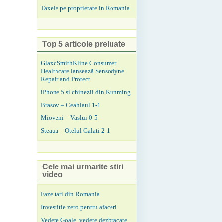
Taxele pe proprietate in Romania
Top 5 articole preluate
GlaxoSmithKline Consumer
Healthcare lansează Sensodyne
Repair and Protect
iPhone 5 si chinezii din Kunming
Brasov – Ceahlaul 1-1
Mioveni – Vaslui 0-5
Steaua – Otelul Galati 2-1
Cele mai urmarite stiri
video
Faze tari din Romania
Investitie zero pentru afaceri
Vedete Goale, vedete dezbracate